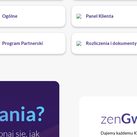
Ogólne
Panel Klienta
Program Partnerski
Rozliczenia i dokumenty
ania?
zen
Gw
naj się, jak
Dajemy każdemu Kli