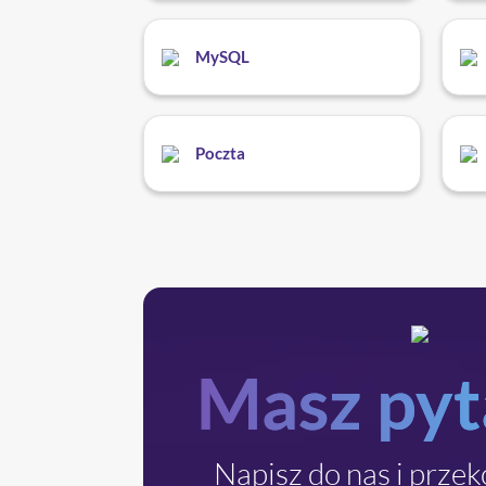
MySQL
Poczta
Masz pyt
Napisz do nas i przeko