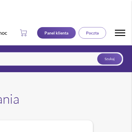
49
za pierwszy rok
649 zł
osting www
zł
moc
Panel klienta
Poczta
Szukaj
ania