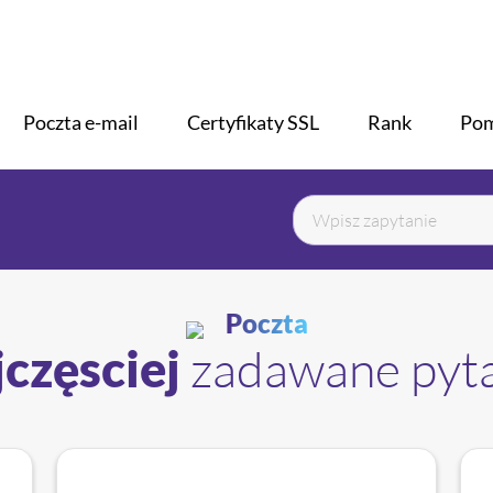
H
Poczta e-mail
Certyfikaty SSL
Rank
Po
Poczta
częsciej
zadawane pyt