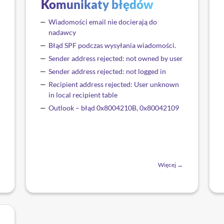
Komunikaty błędów
Wiadomości email nie docierają do
nadawcy
Błąd SPF podczas wysyłania wiadomości.
Sender address rejected: not owned by user
Sender address rejected: not logged in
Recipient address rejected: User unknown
in local recipient table
Outlook – błąd 0x8004210B, 0x80042109
Więcej →