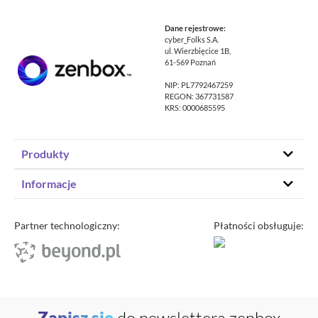
Dane rejestrowe:
cyber_Folks S.A.
ul. Wierzbięcice 1B,
61-569 Poznań
NIP: PL7792467259
REGON: 367731587
KRS: 0000685595
Produkty
Hosting stron www
Informacje
Hosting WordPress
Status – co u nas
Domeny
Program partnerski
Partner technologiczny:
Płatności obsługuje:
Transfer domeny
Blog
Poczta e-mail
Kariera
Certyfikaty SSL
O zenbox.pl
Przewodnik po migracji
Regulaminy
Generator haseł
Zapisz się
do newslettera zenbox