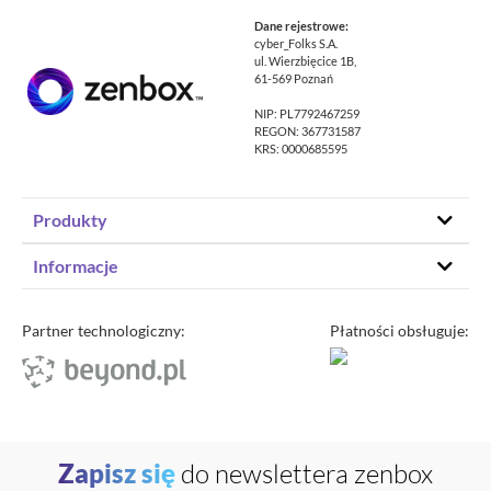
Dane rejestrowe:
cyber_Folks S.A.
ul. Wierzbięcice 1B,
61-569 Poznań
NIP: PL7792467259
REGON: 367731587
KRS: 0000685595
Produkty
Hosting stron www
Informacje
Hosting WordPress
Status – co u nas
Domeny
Program partnerski
Partner technologiczny:
Płatności obsługuje:
Transfer domeny
Blog
Poczta e-mail
Kariera
Certyfikaty SSL
O zenbox.pl
Przewodnik po migracji
Regulaminy
Generator haseł
Zapisz się
do newslettera zenbox
Ochrona Danych Osobowych
Sprawdź IP