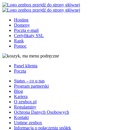
Przejdź
Przejdź
do
do
głownej
stopki
Hosting
treści
Domeny
Poczta e-mail
Certyfikaty SSL
Rank
Pomoc
Panel klienta
Poczta
Status – co u nas
Program partnerski
Blog
Kariera
O zenbox.pl
Regulaminy
Ochrona Danych Osobowych
Kontakt
Uptime zenbox
Informacja o połączeniu spółek