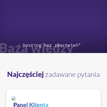
Baza wiedzy
~ hosting bez zmartwień
©
Najczęściej
zadawane pytania
Panel Klienta