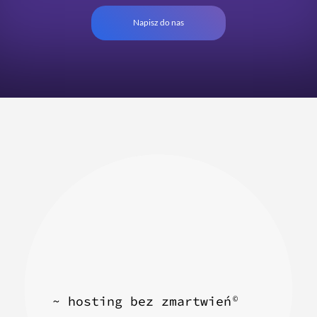
Napisz do nas
~ hosting bez zmartwień
©