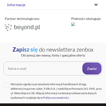
Hosting stron www
Informacje
Hosting WordPress
Status – co u nas
Domeny
Program partnerski
Partner technologiczny:
Płatności obsługuje:
Transfer domeny
Blog
Poczta e-mail
Kariera
Certyfikaty SSL
O zenbox.pl
Przewodnik po migracji
Regulaminy
Generator haseł
Zapisz się
do newslettera zenbox
Ochrona Danych Osobowych
Sprawdź IP
Otrzymuj zen newsy, hinty i specjalne oferty
Kontakt
Cennik opłat dodatkowych
Uptime zenbox
Zapisz
Informacja o połączeniu spółek
Wyrażam zgodę na przesyłanie informacji handlowych drogą
elektroniczną przez cyber_Folks S.A. z siedzibą w Poznaniu (61-569), przy
ul. Wierzbięcice 1B. Więcej informacji na temat przetwarzania danych
osobowych znajduje się w
Polityce prywatności
.