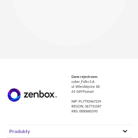
Dane rejestrowe:
cyber_Folks S.A.
ul. Wierzbięcice 1B,
61-569 Poznań
NIP: PL7792467259
REGON: 367731587
KRS: 0000685595
Produkty