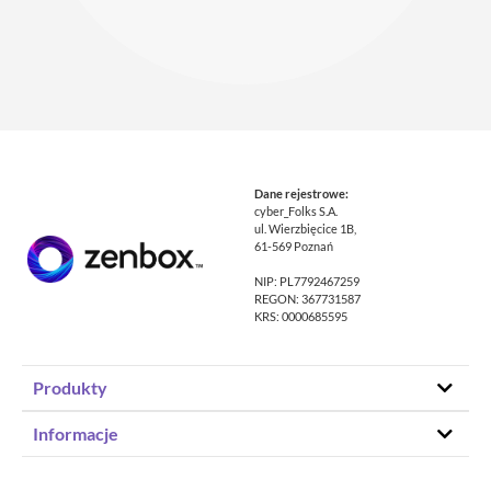
Dane rejestrowe:
cyber_Folks S.A.
ul. Wierzbięcice 1B,
61-569 Poznań
NIP: PL7792467259
REGON: 367731587
KRS: 0000685595
Produkty
Hosting stron www
Informacje
Hosting WordPress
Status – co u nas
Domeny