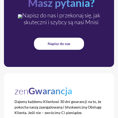
Masz pytania?
Napisz do nas i przekonaj się, jak
skuteczni i szybcy są nasi Mnisi
Napisz do nas
zen
Gwarancja
Dajemy każdemu Klientowi 30 dni gwarancji na to,
że
pokocha naszą zaangażowaną i błyskawiczną
Obsługę
Klienta. Jeśli nie – zwrócimy Ci pieniądze.