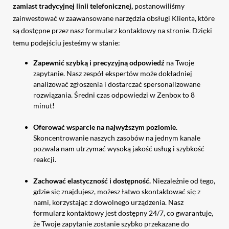
zamiast tradycyjnej linii telefonicznej,
postanowiliśmy
zainwestować w zaawansowane narzędzia obsługi Klienta, które
są dostępne przez nasz formularz kontaktowy na stronie. Dzięki
temu podejściu jesteśmy w stanie:
Zapewnić szybką i precyzyjną odpowiedź
na Twoje
zapytanie. Nasz zespół ekspertów może dokładniej
analizować zgłoszenia i dostarczać spersonalizowane
rozwiązania. Średni czas odpowiedzi w Zenbox to 8
minut!
Oferować wsparcie na najwyższym poziomie.
Skoncentrowanie naszych zasobów na jednym kanale
pozwala nam utrzymać wysoką jakość usług i szybkość
reakcji.
Zachować elastyczność i dostępność.
Niezależnie od tego,
gdzie się znajdujesz, możesz łatwo skontaktować się z
nami, korzystając z dowolnego urządzenia. Nasz
formularz kontaktowy jest dostępny 24/7, co gwarantuje,
że Twoje zapytanie zostanie szybko przekazane do