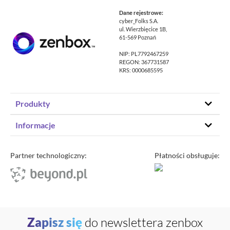
Dane rejestrowe:
cyber_Folks S.A.
ul. Wierzbięcice 1B,
61-569 Poznań
NIP: PL7792467259
REGON: 367731587
KRS: 0000685595
Produkty
Hosting stron www
Informacje
Hosting WordPress
Status – co u nas
Domeny
Program partnerski
Partner technologiczny:
Płatności obsługuje:
Transfer domeny
Blog
Poczta e-mail
Kariera
Certyfikaty SSL
O zenbox.pl
Przewodnik po migracji
Regulaminy
Generator haseł
Zapisz się
do newslettera zenbox
Ochrona Danych Osobowych