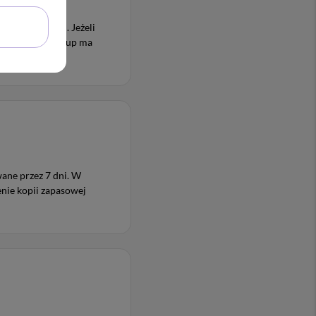
ne przez 7 dni. Jeżeli
, z którego backup ma
ane przez 7 dni. W
ie kopii zapasowej