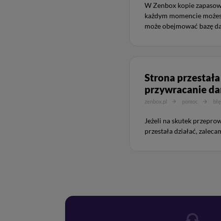
W Zenbox kopie zapasowe
każdym momencie możesz
może obejmować bazę dan
Strona przestała
przywracanie d
zenbox.pl
pomoc
błę
Jeżeli na skutek przepro
przestała działać, zalec