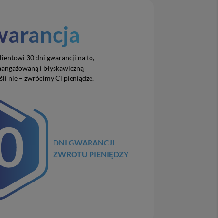
arancja
entowi 30 dni gwarancji na to,
zaangażowaną i błyskawiczną
śli nie – zwrócimy Ci pieniądze.
DNI GWARANCJI
ZWROTU PIENIĘDZY