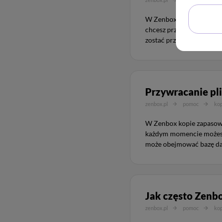
W Zenbox kopie zapasowe 
chcesz przywrócić kopię 
zostać przywrócony.
Przywracanie pl
zenbox.pl
pomoc
ko
W Zenbox kopie zapasowe
każdym momencie możesz
może obejmować bazę dan
Jak często Zenb
zenbox.pl
pomoc
ko