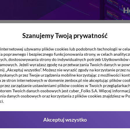
H
Poczta e-mail
Certyfikaty SSL
Rank
Po
Szanujemy Twoją prywatność
 internetowej używamy plików cookies lub podobnych technologii w cel
a poprawnego i bezpiecznego funkcjonowania strony, w celach analitycz
nych, dostosowywania strony do indywidualnych potrzeb Użytkowników 
lamowych. Jeżeli wyrażasz zgodę na przetwarzania Twoich danych w pow
knij „Akceptuj wszystko”. Możesz nie wyrazić zgody na korzystanie przez n
zyskanych przez Twoje urządzenia mobilne korzystając z możliwości kont
a ze stron internetowych w domenie zenbox.pl nie akceptując plików cook
(4)
owe
przez zarządzanie ustawieniami plików cookies w Twoich przeglądarkach
torem Twoich danych osobowych jest cyber_Folks S.A. Więcej informacji
nia danych osobowych oraz korzystania z plików cookies znajdziesz w Po
i.
Akceptuj wszystko
zy danych z kopii zapasowej
pie zapasowe