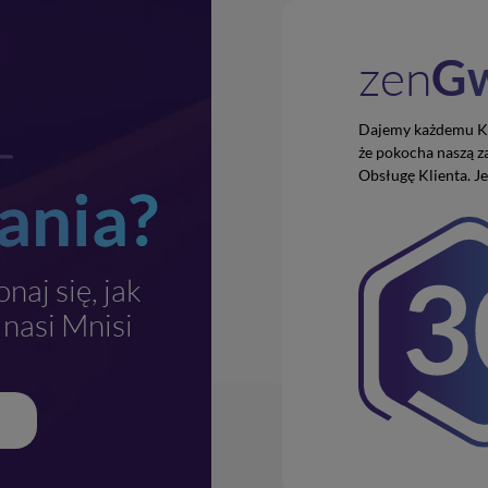
zen
Gw
Dajemy każdemu Kli
że pokocha naszą 
Obsługę Klienta. Je
ania?
naj się, jak
 nasi Mnisi