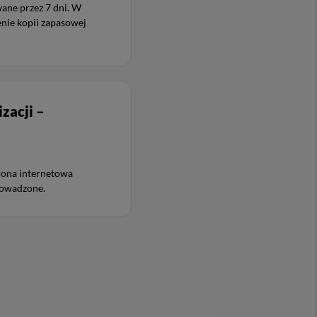
ane przez 7 dni. W
ie kopii zapasowej
zacji –
trona internetowa
prowadzone.