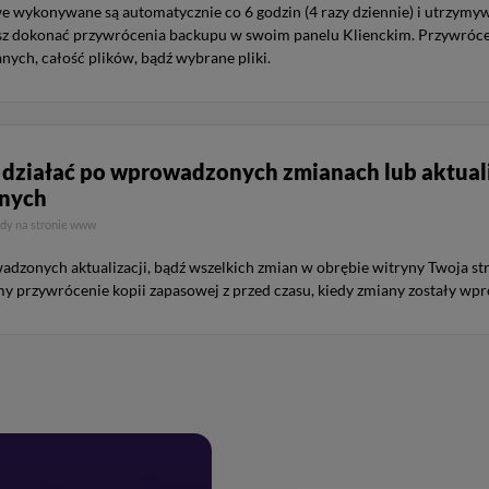
 wykonywane są automatycznie co 6 godzin (4 razy dziennie) i utrzymyw
 dokonać przywrócenia backupu w swoim panelu Klienckim. Przywrócen
ych, całość plików, bądź wybrane pliki.
 działać po wprowadzonych zmianach lub aktuali
anych
dy na stronie www
wadzonych aktualizacji, bądź wszelkich zmian w obrębie witryny Twoja s
amy przywrócenie kopii zapasowej z przed czasu, kiedy zmiany zostały w