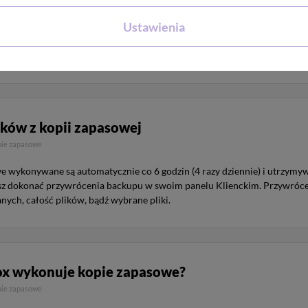
Ustawienia
wykonywane są automatycznie co 6 godzin (4 razy dziennie) i utrzymywa
plików, przejdź do panelu Klienta i wybierz odpowiednie pliki oraz punkt
ików z kopii zapasowej
pie zapasowe
 wykonywane są automatycznie co 6 godzin (4 razy dziennie) i utrzymyw
 dokonać przywrócenia backupu w swoim panelu Klienckim. Przywrócen
ych, całość plików, bądź wybrane pliki.
ox wykonuje kopie zapasowe?
pie zapasowe