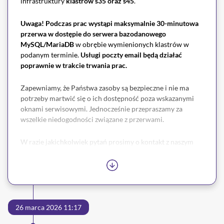
infrastruktury
klastrów s35 oraz s45
.
Uwaga! Podczas prac wystąpi maksymalnie 30-minutowa
przerwa
w dostępie do serwera bazodanowego
MySQL/MariaDB
w obrębie wymienionych klastrów w
podanym terminie.
Usługi poczty email będą działać
poprawnie w trakcie trwania prac.
Zapewniamy, że Państwa zasoby są bezpieczne i nie ma
potrzeby martwić się o ich dostępność poza wskazanymi
oknami serwisowymi. Jednocześnie przepraszamy za
wszelkie niedogodności związane z przerwami.
W razie jakichkolwiek pytań prosimy o kontakt z naszym
Biurem Obsługi Klienta.
26 marca 2026 11:17