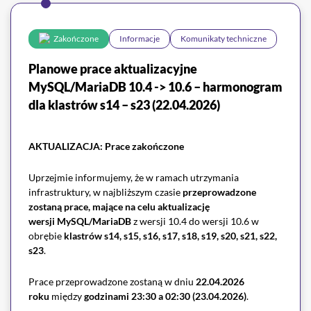
Zakończone
Informacje
Komunikaty techniczne
Planowe prace aktualizacyjne
MySQL/MariaDB 10.4 -> 10.6 – harmonogram
dla klastrów s14 – s23 (22.04.2026)
AKTUALIZACJA: Prace zakończone
Uprzejmie informujemy, że w ramach utrzymania
infrastruktury, w najbliższym czasie
przeprowadzone
zostaną prace, mające na celu aktualizację
wersji
MySQL/MariaDB
z wersji 10.4 do wersji 10.6 w
obrębie
klastrów s14, s15, s16, s17, s18, s19, s20, s21, s22,
s23
.
Prace przeprowadzone zostaną w dniu
22.04.2026
roku
między
godzinami 23:30 a 02:30 (23.04.2026)
.