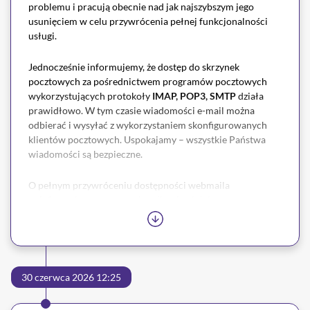
problemu i pracują obecnie nad jak najszybszym jego
usunięciem w celu przywrócenia pełnej funkcjonalności
usługi.
Jednocześnie informujemy, że dostęp do skrzynek
pocztowych za pośrednictwem programów pocztowych
wykorzystujących protokoły
IMAP, POP3, SMTP
działa
prawidłowo. W tym czasie wiadomości e-mail można
odbierać i wysyłać z wykorzystaniem skonfigurowanych
klientów pocztowych. Uspokajamy – wszystkie Państwa
wiadomości są bezpieczne.
O pełnym przywróceniu dostępności webmaila
poinformujemy poprzez aktualizację niniejszego
komunikatu.
Dziękujemy za wyrozumiałość i przepraszamy za powstałe
utrudnienia.
30 czerwca 2026 12:25