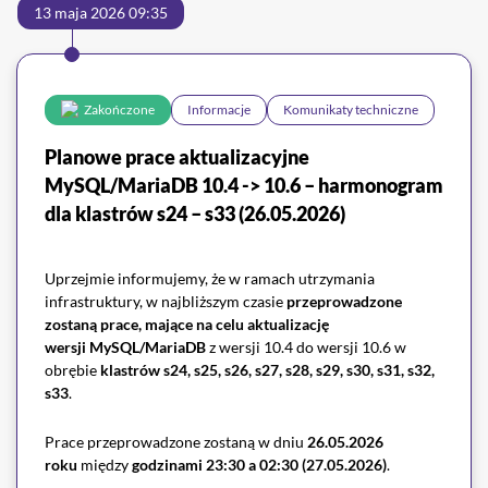
13 maja 2026 09:35
Zakończone
Informacje
Komunikaty techniczne
Planowe prace aktualizacyjne
MySQL/MariaDB 10.4 -> 10.6 – harmonogram
dla klastrów s24 – s33 (26.05.2026)
Uprzejmie informujemy, że w ramach utrzymania
infrastruktury, w najbliższym czasie
przeprowadzone
zostaną prace, mające na celu aktualizację
wersji
MySQL/MariaDB
z wersji 10.4 do wersji 10.6 w
obrębie
klastrów s24, s25, s26, s27, s28, s29, s30, s31, s32,
s33
.
Prace przeprowadzone zostaną w dniu
26.05.2026
roku
między
godzinami 23:30 a 02:30 (27.05.2026)
.