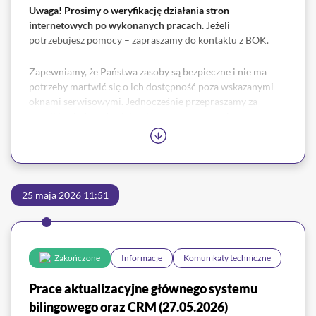
Uwaga! Prosimy o weryfikację działania stron
internetowych po wykonanych pracach.
Jeżeli
potrzebujesz pomocy – zapraszamy do kontaktu z BOK.
Zapewniamy, że Państwa zasoby są bezpieczne i nie ma
potrzeby martwić się o ich dostępność poza wskazanymi
oknami serwisowymi. Jednocześnie przepraszamy za
wszelkie niedogodności związane z przerwami.
W razie jakichkolwiek pytań prosimy o kontakt z naszym
Biurem Obsługi Klienta.
25 maja 2026 11:51
Zakończone
Informacje
Komunikaty techniczne
Prace aktualizacyjne głównego systemu
bilingowego oraz CRM (27.05.2026)