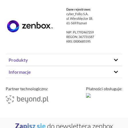
Dane rejestrowe:
cyber_Folks S.A.
ul. Wierzbięcice 1B,
61-569 Poznań
NIP: PL7792467259
REGON: 367731587
KRS: 0000685595
Produkty
Hosting stron www
Informacje
Hosting WordPress
Status – co u nas
Domeny
Program partnerski
Partner technologiczny:
Płatności obsługuje:
Transfer domeny
Blog
Poczta e-mail
Kariera
Certyfikaty SSL
O zenbox.pl
Przewodnik po migracji
Regulaminy
Generator haseł
Zapisz się
do newslettera zenbox
Ochrona Danych Osobowych