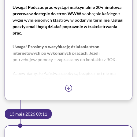
Uwaga! Podczas prac wystąpi maksymalnie 20-minutowa
przerwa
w dostępie do stron WWW
w obrębie każdego z
wyżej wymienionych klastrów w podanym terminie.
Usługi
poczty email będą działać poprawnie w trakcie trwania
prac.
Uwaga! Prosimy o weryfikację działania stron
internetowych po wykonanych pracach.
Jeżeli
potrzebujesz pomocy – zapraszamy do kontaktu z BOK.
Zapewniamy, że Państwa zasoby są bezpieczne i nie ma
potrzeby martwić się o ich dostępność poza wskazanymi
oknami serwisowymi. Jednocześnie przepraszamy za
wszelkie niedogodności związane z przerwami.
W razie jakichkolwiek pytań prosimy o kontakt z naszym
Biurem Obsługi Klienta.
13 maja 2026 09:11