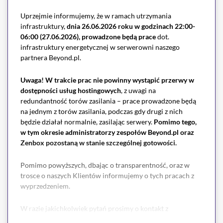
Aby zamówić dodatek
Legacy PHP,
w razie pytań lub
Uprzejmie informujemy, że w ramach utrzymania
potrzeby pomocy zapraszamy do kontaktu z Biurem
infrastruktury,
dnia 26.06.2026 roku w godzinach 22:00-
Obsługi Klienta poprzez ⁠
formularz zgłoszeniowy
.
06:00 (27.06.2026), prowadzone będą prace
dot.
infrastruktury energetycznej w serwerowni naszego
partnera Beyond.pl.
Uwaga!
W trakcie prac nie powinny wystąpić przerwy w
dostępności usług hostingowych
, z uwagi na
redundantność torów zasilania – prace prowadzone będą
na jednym z torów zasilania, podczas gdy drugi z nich
będzie działał normalnie, zasilając serwery.
Pomimo tego,
w tym okresie administratorzy zespołów Beyond.pl oraz
Zenbox pozostaną w stanie szczególnej gotowości.
Pomimo powyższych, dbając o transparentność, oraz w
trosce o naszych Klientów informujemy o tych pracach z
wyprzedzeniem.
W razie jakichkolwiek pytań prosimy o kontakt z
naszym
Biurem Obsługi Klienta
.