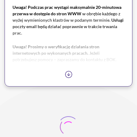
Uwaga! Podczas prac wystąpi maksymalnie 20-minutowa
przerwa
w dostępie do stron WWW
w obrębie każdego z
wyżej wymienionych klastrów w podanym terminie.
Usługi
poczty email będą działać poprawnie w trakcie trwania
prac.
Uwaga! Prosimy o weryfikację działania stron
internetowych po wykonanych pracach.
Jeżeli
potrzebujesz pomocy – zapraszamy do kontaktu z BOK.
Zapewniamy, że Państwa zasoby są bezpieczne i nie ma
potrzeby martwić się o ich dostępność poza wskazanymi
oknami serwisowymi. Jednocześnie przepraszamy za
wszelkie niedogodności związane z przerwami.
W razie jakichkolwiek pytań prosimy o kontakt z naszym
Biurem Obsługi Klienta.