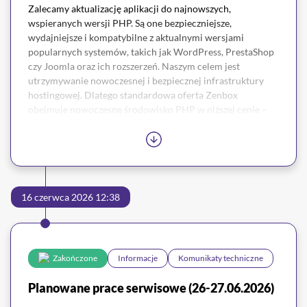
Zalecamy aktualizację aplikacji do najnowszych,
wspieranych wersji PHP. Są one bezpieczniejsze,
wydajniejsze i kompatybilne z aktualnymi wersjami
popularnych systemów, takich jak WordPress, PrestaShop
czy Joomla oraz ich rozszerzeń. Naszym celem jest
utrzymywanie nowoczesnej i bezpiecznej infrastruktury
hostingowej. Dlatego standardowa oferta Zenbox
obejmuje nowoczesne środowisko PHP w niższej cenie –
bez zbędnych kosztów, które występują w przypadku
utrzymywania przestarzałych wersji.
Korzystasz ze starszej wersji PHP?
16 czerwca 2026 12:38
Jeżeli z przyczyn technicznych nie możesz jeszcze przejść
na nowszą wersję PHP, możesz skorzystać z dodatku
Legacy
PHP
. Wspiera on wersje PHP od wersji
5.2
do najnowszej
dostępnej. Jest to rozszerzenie, wiążące się z dodatkową
Zakończone
Informacje
Komunikaty techniczne
opłatą zgodną z
cennikiem
– odzwierciedlającą koszty
utrzymania i zabezpieczenia starszych środowisk, które nie
Planowane prace serwisowe (26-27.06.2026)
są już oficjalnie wspierane.