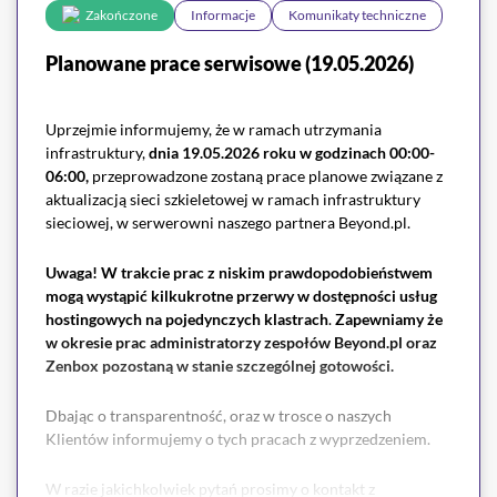
Zakończone
Informacje
Komunikaty techniczne
Planowane prace serwisowe (19.05.2026)
Uprzejmie informujemy, że w ramach utrzymania
infrastruktury,
dnia 19.05.2026 roku w godzinach 00:00-
06:00,
przeprowadzone zostaną prace planowe związane z
aktualizacją sieci szkieletowej w ramach infrastruktury
sieciowej, w serwerowni naszego partnera Beyond.pl.
Uwaga!
W trakcie prac z niskim prawdopodobieństwem
mogą
wystąpić kilkukrotne przerwy w dostępności usług
hostingowych na pojedynczych klastrach
.
Zapewniamy że
w okresie prac administratorzy zespołów Beyond.pl oraz
Zenbox pozostaną w stanie szczególnej gotowości.
Dbając o transparentność, oraz w trosce o naszych
Klientów informujemy o tych pracach z wyprzedzeniem.
W razie jakichkolwiek pytań prosimy o kontakt z