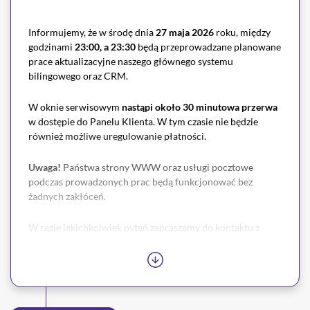
Informujemy, że w środę dnia
27 maja 2026
roku, między
godzinami
23:00, a 23:30
będą przeprowadzane planowane
prace aktualizacyjne naszego głównego systemu
bilingowego oraz CRM.
W oknie serwisowym
nastąpi około 30 minutowa przerwa
w dostępie do Panelu Klienta. W tym czasie nie będzie
również możliwe uregulowanie płatności.
Uwaga!
Państwa strony WWW oraz usługi pocztowe
podczas prowadzonych prac będą funkcjonować bez
żadnych zakłóceń.
W razie jakichkolwiek pytań zapraszamy do kontaktu z
naszym
Biurem Obsługi Klienta.