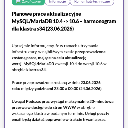
Zakończone
Informacje
Komunikaty techniczne
Planowe prace aktualizacyjne
MySQL/MariaDB 10.4 -> 10.6 – harmonogram
dla klastra s34 (23.06.2026)
Uprzejmie informujemy, że w ramach utrzymania
infrastruktury, w najbliższym czasie
przeprowadzone
zostaną prace, mające na celu aktualizację
wersji
MySQL/MariaDB
z wersji 10.4 do wersji 10.6 w
obrębie
klastra s34
.
Prace przeprowadzone zostaną w dniu
23.06.2026
roku
między
godzinami 23:30 a 00:30 (24.06.2026)
.
Uwaga! Podczas prac wystąpi maksymalnie 20-minutowa
przerwa
w dostępie do stron WWW
w obrębie
wskazanego klastra w podanym terminie.
Usługi poczty
email będą działać poprawnie w trakcie trwania prac.