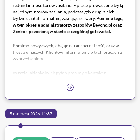
redundantność torów zasilania – prace prowadzone będą
na jednym z torów zasilania, podczas gdy drugi z nich
będzie działał normalnie, zasilając serwery.
Pomimo tego,
w tym okresie administratorzy zespołów Beyond.pl oraz
Zenbox pozostaną w stanie szczególnej gotowości.
Pomimo powyższych, dbając o transparentność, oraz w
trosce o naszych Klientów informujemy o tych pracach z
wyprzedzeniem.
W razie jakichkolwiek pytań prosimy o kontakt z
naszym
Biurem Obsługi Klienta
.
5 czerwca 2026 11:37