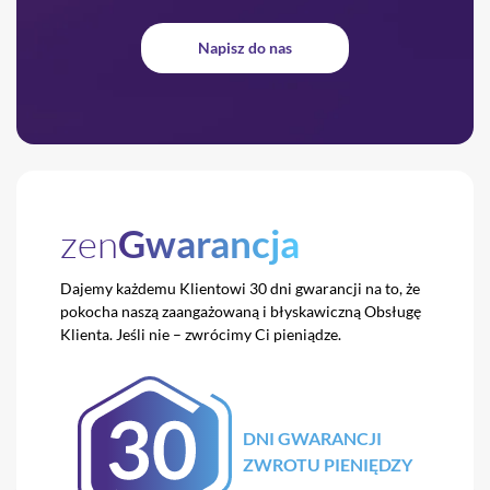
Napisz do nas
zen
Gwarancja
Dajemy każdemu Klientowi 30 dni gwarancji na to,
że
pokocha naszą zaangażowaną i błyskawiczną
Obsługę
Klienta. Jeśli nie – zwrócimy Ci pieniądze.
DNI GWARANCJI
ZWROTU PIENIĘDZY