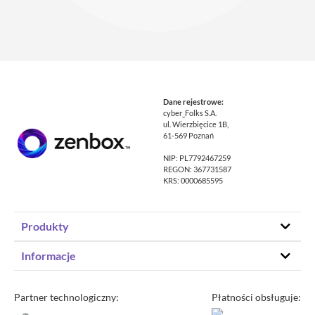
Dane rejestrowe:
cyber_Folks S.A.
ul. Wierzbięcice 1B,
61-569 Poznań
NIP: PL7792467259
REGON: 367731587
KRS: 0000685595
Produkty
Hosting stron www
Informacje
Hosting WordPress
Status – co u nas
Domeny
Program partnerski
Partner technologiczny:
Płatności obsługuje:
Transfer domeny