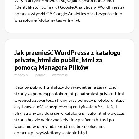
W tym artykule dowiesz się w jaki sposób dodać kod
(identyfikator pomiaru) Google Analytics w WordPress za
pomocą wtyczki GA Google Analytics oraz bezpośrednio
w szablonie (globalny tag witryny).
Jak przenieść WordPressa z katalogu
private_html do public_html za
pomocą Managera Plików
zenbox.pl
pomoc
wordpress
Katalog public_html służy do wyświetlania zawartości
strony za pomocą protokołu http, natomiast private_html
wyświetla zawartość strony przy pomocy protokołu https
czyli zawartość zabezpieczoną certyfikatem SSL. Jeżeli
pliki strony znajdują się w katalogu private_html wówczas
strona będzie widoczna jedynie z prefixem https i po
wpisaniu w przeglądarkę adresu bez prefixu np.
domena.pl, wyświetlony zostanie błąd.