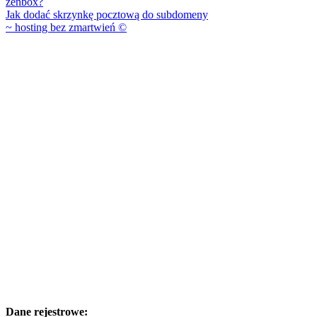
zenbox?
wpisu
Jak dodać skrzynkę pocztową do subdomeny
~ hosting bez zmartwień
©
Dane rejestrowe: