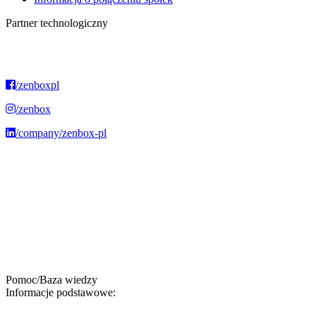
Partner technologiczny
/zenboxpl
/zenbox
/company/zenbox-pl
Jak
możemy
Ci
pomóc?
Szukaj
Pomoc/Baza wiedzy
Informacje podstawowe: