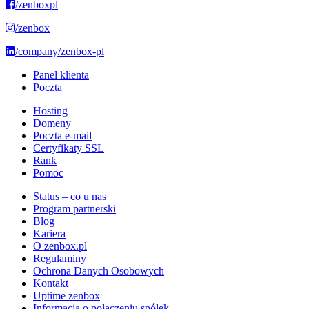
/zenboxpl
/zenbox
/company/zenbox-pl
Panel klienta
Poczta
Hosting
Domeny
Poczta e-mail
Certyfikaty SSL
Rank
Pomoc
Status – co u nas
Program partnerski
Blog
Kariera
O zenbox.pl
Regulaminy
Ochrona Danych Osobowych
Kontakt
Uptime zenbox
Informacja o połączeniu spółek