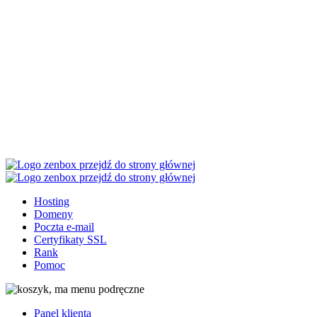
Przejdź
Przejdź
Przetestuj
do
do
nasz hosting
głownej
stopki
bezpłatnie
treści
przez 14 dni.
Hosting www
649 zł
49
zł
za
pierwszy rok
Hosting
Domeny
Poczta e-mail
Certyfikaty SSL
Rank
Pomoc
Panel klienta