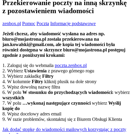
Przekierowanie poczty na inną skrzynkę
z pozostawieniem wiadomości
zenbox.pl
Pomoc
Poczta
Informacje podstawowe
Jeżeli chcesz, aby wiadomość wysłana na adres np.
biuro@mojastrona.pl została przekierowana na
jan.kowalski@gmail.com, ale kopia tej wiadomości była
również dostępna w skrzynce biuro@mojastrona.pl postępuj
zgodnie z poniższymi krokami:
1. Zaloguj się do webmaila
poczta.zenbox.pl
2. Wybierz
Ustawienia
z prawego górnego rogu
3. Wybierz zakładkę
Filtry
4. W kolumnie
Filtry
kliknij plusik na dole strony
5. Wpisz dowolną nazwę filtra
6. W polu
W stosunku do przychodzących wiadomości:
wybierz
wszystkich
7. W polu
…wykonaj następujące czynności
wybierz
Wyślij
kopię do
8. Wpisz docelowy adres email
9. W razie problemów, skontaktuj się z Biurem Obsługi Klienta
Nawigacja
Jak dodać stopkę do wiadomości mailowych korzystając z poczty