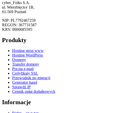
cyber_Folks S.A.
ul. Wierzbięcice 1B,
61-569 Poznań
NIP: PL7792467259
REGON: 367731587
KRS: 0000685595
Produkty
Hosting stron www
Hosting WordPress
Domeny
Transfer domeny
Poczta e-mail
Certyfikaty SSL
Przewodnik po migracji
Generator haseł
Sprawdź IP
Cennik opłat dodatkowych
Informacje
Status – co u nas