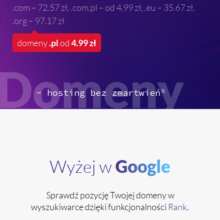
.com – 72.57 zł
,
.com.pl – od 4.99 zł
,
.eu – 35.67 zł
,
.org – 97.17 zł
domeny
.pl
od
4.99 zł
Domeny
~ hosting bez zmartwień
©
Wyżej w
Google
Sprawdź pozycję Twojej domeny w
wyszukiwarce dzięki funkcjonalności
Rank
.