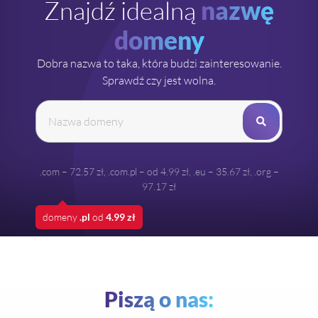
Znajdź idealną
nazwę
domeny
Dobra nazwa to taka, która budzi zainteresowanie.
Sprawdź czy jest wolna.
.com – 72.57 zł
,
.com.pl – od 4.99 zł
,
.eu – 35.67 zł
,
.org –
97.17 zł
domeny
.pl
od
4.99 zł
Piszą o nas: