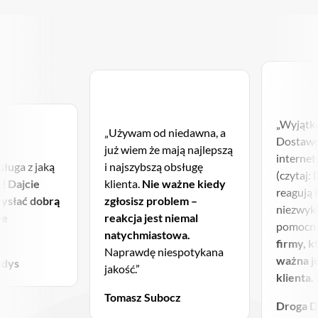
zakupiona domena zostanie automatycznie
dodana do Twojego hostingu.
Nie ma
konieczności zakupu osobnej usługi hostingowej
dla każdej z posiadanych domen 🙂
„Wyjątk
„Używam od niedawna, a
Dostawc
już wiem że mają najlepszą
internet
sługa z jaką
i najszybszą obsługę
(czytaj:
 !
Dajcie
klienta.
Nie ważne kiedy
reagują 
wysłać dobrą
zgłosisz problem –
niezwykl
ne
reakcja jest niemal
pomocni
natychmiastowa.
firmy, k
Naprawdę niespotykana
ważna j
ndys
jakość.”
klienta.
Tomasz Subocz
Droga 