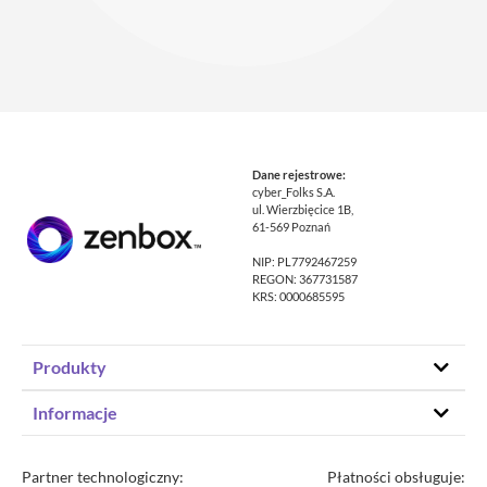
Dane rejestrowe:
cyber_Folks S.A.
ul. Wierzbięcice 1B,
61-569 Poznań
NIP: PL7792467259
REGON: 367731587
KRS: 0000685595
Produkty
Hosting stron www
Informacje
Hosting WordPress
Status – co u nas
Domeny
Program partnerski
Partner technologiczny:
Płatności obsługuje: