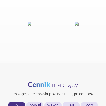
Cennik
malejący
Im więcej domen wykupisz, tym taniej przedłużasz
.pl
.com.pl
.waw.pl
.eu
.com