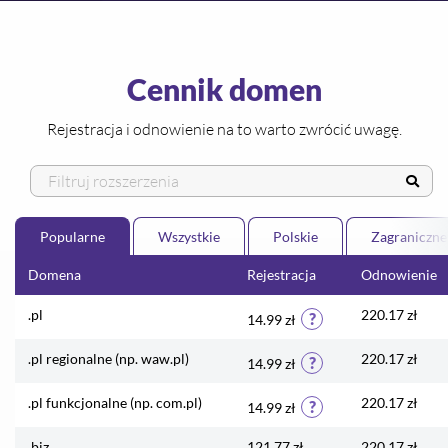
Cennik domen
Rejestracja i odnowienie na to warto zwrócić uwagę.
Popularne
Wszystkie
Polskie
Zagraniczne
Domena
Rejestracja
Odnowienie
.pl
220.17 zł
?
14.99 zł
.pl regionalne (np. waw.pl)
220.17 zł
?
14.99 zł
.pl funkcjonalne (np. com.pl)
220.17 zł
?
14.99 zł
.biz
121.77 zł
220.17 zł