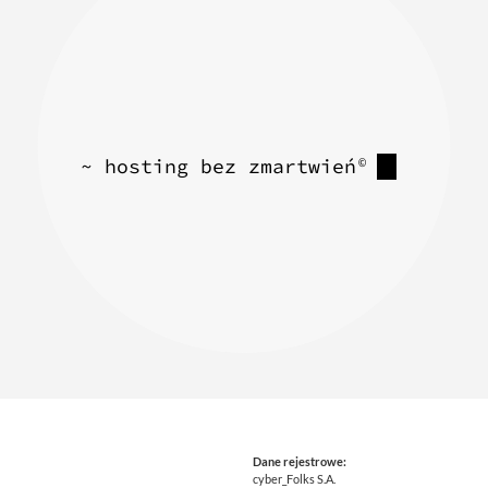
~ hosting bez zmartwień
©
Dane rejestrowe:
cyber_Folks S.A.