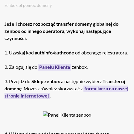
zenbox.pl
pomoc
domeny
Jeżeli chcesz rozpocząć transfer domeny globalnej do
zenbox od innego operatora, wykonaj następujące
czynności:
1. Uzyskaj kod
authinfo/authcode
od obecnego rejestratora.
2. Zaloguj się do
Panelu Klienta
zenbox.
3. Przejdź do
Sklep zenbox
a następnie wybierz
Transferuj
domenę
. Możesz również skorzystać z
formularza na naszej
stronie internetowej
.
4. W formularzu podaj nazwę domeny, którą chcesz