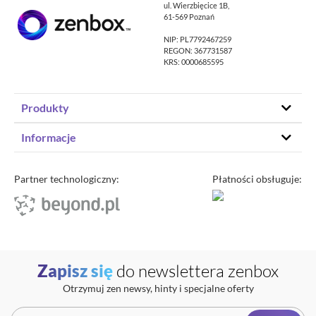
ul. Wierzbięcice 1B,
61-569 Poznań
NIP: PL7792467259
REGON: 367731587
KRS: 0000685595
Produkty
Hosting stron www
Informacje
Hosting WordPress
Status – co u nas
Domeny
Program partnerski
Partner technologiczny:
Płatności obsługuje:
Transfer domeny
Blog
Poczta e-mail
Kariera
Certyfikaty SSL
O zenbox.pl
Przewodnik po migracji
Regulaminy
Generator haseł
Zapisz się
do newslettera zenbox
Ochrona Danych Osobowych
Sprawdź IP
Otrzymuj zen newsy, hinty i specjalne oferty
Kontakt
Cennik opłat dodatkowych
Uptime zenbox