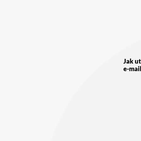
Nawigac
wpisu
Jak u
e-mai