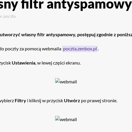
ny filtr antyspamowy
oc
poczta
 utworzyć własny filtr antyspamowy, postępuj zgodnie z poniżs
ę do poczty za pomocą webmaila
poczta.zenbox.pl
.
rzycisk
Ustawienia
, w lewej części ekranu.
wybierz
Filtry
i kliknij w przycisk
Utwórz
po prawej stronie.