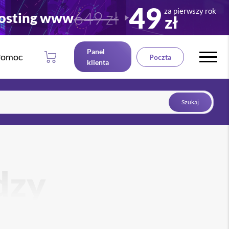
49
za pierwszy rok
649 zł
osting www
zł
Panel
Pomoc
Poczta
klienta
Szukaj
dzy