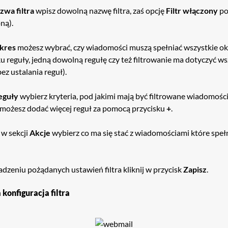
zwa filtra
wpisz dowolną nazwę filtra, zaś opcję
Filtr włączony
po
ną).
kres
możesz wybrać, czy wiadomości muszą spełniać wszystkie o
u reguły, jedną dowolną regułę czy też filtrowanie ma dotyczyć ws
ez ustalania reguł).
eguły
wybierz kryteria, pod jakimi mają być filtrowane wiadomości.
 możesz dodać więcej reguł za pomocą przycisku
+
.
 w sekcji
Akcje
wybierz co ma się stać z wiadomościami które speł
dzeniu pożądanych ustawień filtra kliknij w przycisk
Zapisz
.
konfiguracja filtra