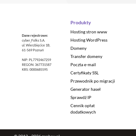
Produkty
Hosting stron www
Dane rejestrowe:
Hosting WordPress
cyber_Folks S.A.
ul. Wierzbięcice 1B,
Domeny
61-569 Poznań
Transfer domeny
NIP: PL7792467259
Poczta e-mail
REGON: 367731587
KRS: 0000685595
Certyfikaty SSL
Przewodnik po migracji
Generator haseł
Sprawdź IP
Cennik opłat
dodatkowych