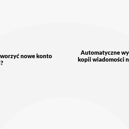
ja
Automatyczne wy
tworzyć nowe konto
kopii wiadomości n
l?