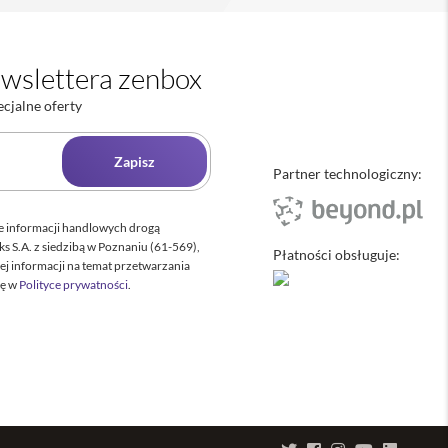
wslettera zenbox
ecjalne oferty
Zapisz
Partner technologiczny:
 informacji handlowych drogą
s S.A. z siedzibą w Poznaniu (61-569),
Płatności obsługuje:
ej informacji na temat przetwarzania
ię w
Polityce prywatności
.