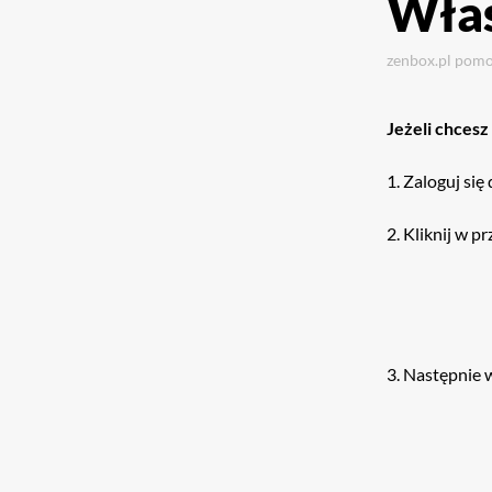
Włas
zenbox.pl
pom
Jeżeli chcesz
1. Zaloguj si
2. Kliknij w p
3. Następnie 