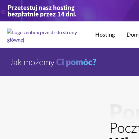
Przejdź
Przejdź
Przetestuj nasz hosting
do
do
bezpłatnie przez 14 dni.
głownej
stopki
treści
Hosting
Dom
Jak możemy
Ci pomóc?
Po
Pocz