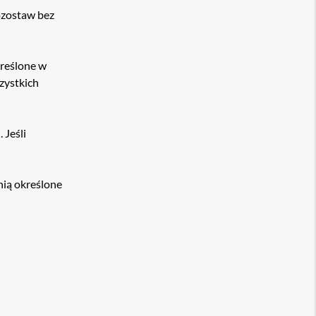
zostaw bez
kreślone w
zystkich
 Jeśli
nią określone