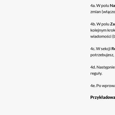
4a. W polu
Na
zmian (włączo
4b. W polu
Za
kolejnym krok
wiadomości (b
4c. W sekcji
R
potrzebujesz,
4d. Następnie
reguły.
4e. Po wprowa
Przykładowa 