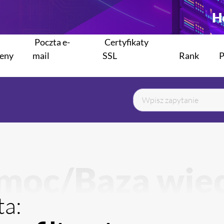
H
Poczta e-
Certyfikaty
eny
mail
SSL
Rank
moc/Baza wie
ta: