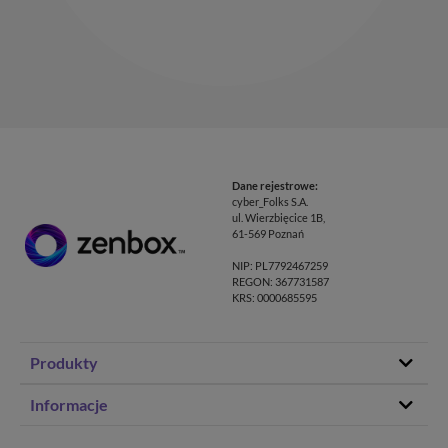
Dane rejestrowe:
cyber_Folks S.A.
ul. Wierzbięcice 1B,
61-569 Poznań
NIP: PL7792467259
REGON: 367731587
KRS: 0000685595
Produkty
Hosting stron www
Informacje
Hosting WordPress
Status – co u nas
Domeny