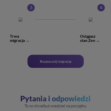
3
4
Trwa
Osiągasz
migracja →
stan Zen →
Rozpocznij migrację
Pytania i odpowiedzi
To co chciałbyś wiedzieć na początku