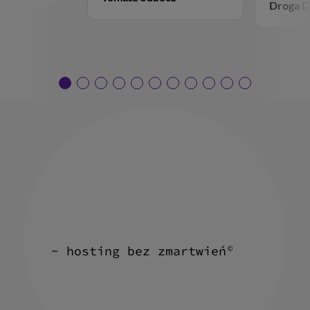
Droga 
~ hosting bez zmartwień
©