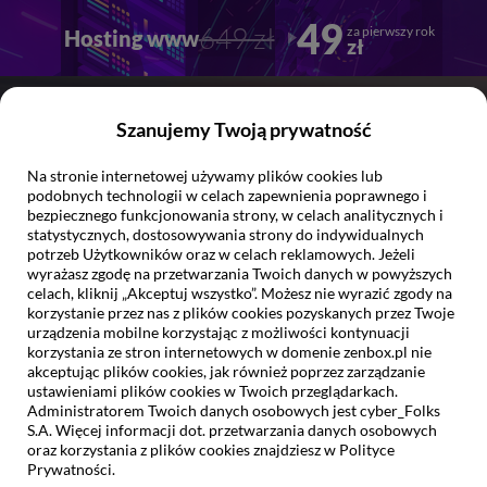
Przejdź
Przejdź
49
649 zł
za pierwszy rok
Hosting www
do
do
zł
głownej
stopki
treści
Szanujemy Twoją prywatność
Na stronie internetowej używamy plików cookies lub
podobnych technologii w celach zapewnienia poprawnego i
bezpiecznego funkcjonowania strony, w celach analitycznych i
statystycznych, dostosowywania strony do indywidualnych
Darmowa migracja do 4 stron WWW i 10 skrzynek
potrzeb Użytkowników oraz w celach reklamowych. Jeżeli
pocztowych.
wyrażasz zgodę na przetwarzania Twoich danych w powyższych
Migruj i zyskaj
celach, kliknij „Akceptuj wszystko”. Możesz nie wyrazić zgody na
korzystanie przez nas z plików cookies pozyskanych przez Twoje
urządzenia mobilne korzystając z możliwości kontynuacji
korzystania ze stron internetowych w domenie zenbox.pl nie
Przekonaj się jak działa legendarna obsługa klienta w Zenbox
akceptując plików cookies, jak również poprzez zarządzanie
ustawieniami plików cookies w Twoich przeglądarkach.
Administratorem Twoich danych osobowych jest cyber_Folks
S.A. Więcej informacji dot. przetwarzania danych osobowych
oraz korzystania z plików cookies znajdziesz w Polityce
Prywatności.