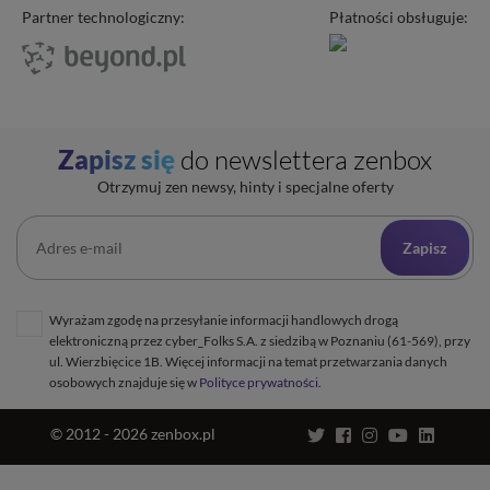
Program partnerski
Partner technologiczny:
Płatności obsługuje:
Transfer domeny
Blog
Poczta e-mail
Kariera
Certyfikaty SSL
O zenbox.pl
Przewodnik po migracji
Regulaminy
Generator haseł
Zapisz się
do newslettera zenbox
Ochrona Danych Osobowych
Sprawdź IP
Otrzymuj zen newsy, hinty i specjalne oferty
Kontakt
Cennik opłat dodatkowych
Uptime zenbox
Zapisz
Informacja o połączeniu spółek
Wyrażam zgodę na przesyłanie informacji handlowych drogą
elektroniczną przez cyber_Folks S.A. z siedzibą w Poznaniu (61-569), przy
ul. Wierzbięcice 1B. Więcej informacji na temat przetwarzania danych
osobowych znajduje się w
Polityce prywatności
.
© 2012 - 2026 zenbox.pl