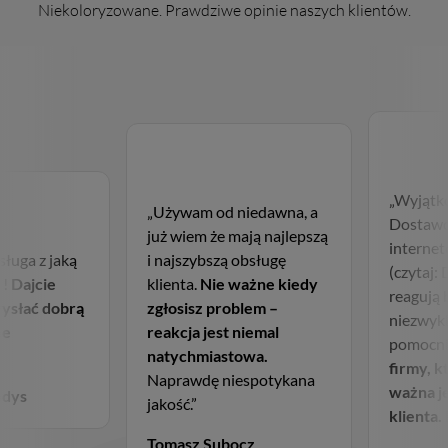
Niekoloryzowane. Prawdziwe opinie naszych klientów.
„Wyjątk
„Używam od niedawna, a
Dostawc
już wiem że mają najlepszą
internet
sługa z jaką
i najszybszą obsługę
(czytaj:
 !
Dajcie
klienta.
Nie ważne kiedy
reagują 
wysłać dobrą
zgłosisz problem –
niezwykl
ne
reakcja jest niemal
pomocni
natychmiastowa.
firmy, k
Naprawdę niespotykana
ważna j
ndys
jakość.”
klienta.
Tomasz Subocz