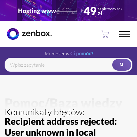
Przejdź
Przejdź
49
649 zł
za pierwszy rok
Hosting www
do
do
zł
głownej
stopki
treści
Jak możemy
Ci pomóc?
Pomoc/Baza wiedzy
Komunikaty błędów:
Recipient address rejected:
User unknown in local