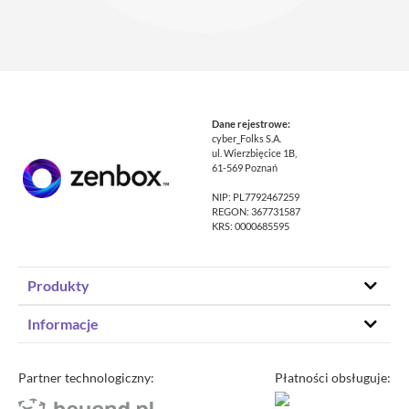
Dane rejestrowe:
cyber_Folks S.A.
ul. Wierzbięcice 1B,
61-569 Poznań
NIP: PL7792467259
REGON: 367731587
KRS: 0000685595
Produkty
Hosting stron www
Informacje
Hosting WordPress
Status – co u nas
Domeny
Program partnerski
Partner technologiczny:
Płatności obsługuje:
Transfer domeny
Blog