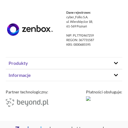
Dane rejestrowe:
cyber_Folks S.A.
ul. Wierzbięcice 1B,
61-569 Poznań
NIP: PL7792467259
REGON: 367731587
KRS: 0000685595
Produkty
Hosting stron www
Informacje
Hosting WordPress
Status – co u nas
Domeny
Program partnerski
Partner technologiczny:
Płatności obsługuje:
Transfer domeny
Blog
Poczta e-mail
Kariera
Certyfikaty SSL
O zenbox.pl
Przewodnik po migracji
Regulaminy
Generator haseł