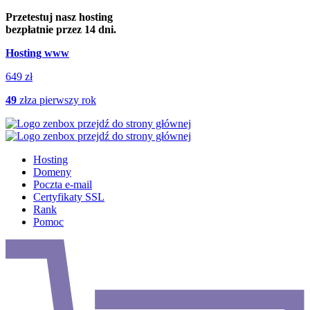
Przejdź
Przejdź
Przetestuj nasz hosting
do
do
bezpłatnie przez 14 dni.
głownej
stopki
Hosting www
treści
649 zł
49
zł
za pierwszy rok
Hosting
Domeny
Poczta e-mail
Certyfikaty SSL
Rank
Pomoc