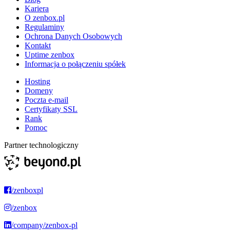
Kariera
O zenbox.pl
Regulaminy
Ochrona Danych Osobowych
Kontakt
Uptime zenbox
Informacja o połączeniu spółek
Hosting
Domeny
Poczta e-mail
Certyfikaty SSL
Rank
Pomoc
Partner technologiczny
/zenboxpl
/zenbox
/company/zenbox-pl