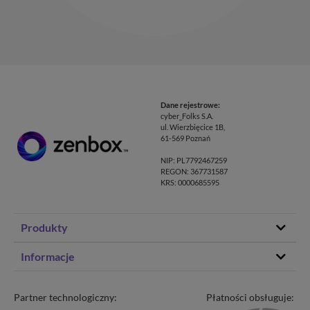
Dane rejestrowe:
cyber_Folks S.A.
ul. Wierzbięcice 1B,
61-569 Poznań
NIP: PL7792467259
REGON: 367731587
KRS: 0000685595
Produkty
Hosting stron www
Informacje
Hosting WordPress
Status – co u nas
Domeny
Program partnerski
Partner technologiczny:
Płatności obsługuje:
Transfer domeny