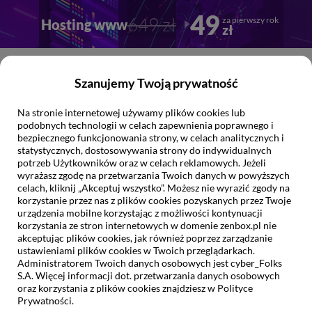
Przejdź
Przejdź
49
649 zł
za pierwszy rok
Hosting www
do
do
zł
głownej
stopki
treści
0
Szanujemy Twoją prywatność
Na stronie internetowej używamy plików cookies lub
Jak możemy
Ci pomóc?
podobnych technologii w celach zapewnienia poprawnego i
bezpiecznego funkcjonowania strony, w celach analitycznych i
statystycznych, dostosowywania strony do indywidualnych
potrzeb Użytkowników oraz w celach reklamowych. Jeżeli
wyrażasz zgodę na przetwarzania Twoich danych w powyższych
celach, kliknij „Akceptuj wszystko”. Możesz nie wyrazić zgody na
korzystanie przez nas z plików cookies pozyskanych przez Twoje
urządzenia mobilne korzystając z możliwości kontynuacji
Pomoc/Baza wiedzy
korzystania ze stron internetowych w domenie zenbox.pl nie
akceptując plików cookies, jak również poprzez zarządzanie
Poczta:
ustawieniami plików cookies w Twoich przeglądarkach.
Administratorem Twoich danych osobowych jest cyber_Folks
Zarządzanie antyspamem –
S.A. Więcej informacji dot. przetwarzania danych osobowych
oraz korzystania z plików cookies znajdziesz w Polityce
Zasady dodawania
Prywatności.