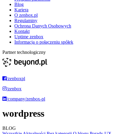
Blog
Kariera
O zenbox.pl
Regulaminy
Ochrona Danych Osobowych
Kontakt
Uptime zenbox
Informacja o połączeniu spółek
Partner technologiczny
/zenboxpl
/zenbox
/company/zenbox-pl
wordpress
BLOG
Wszystkie
Aktualności
Bez kategorii
O blogu
Porady
UX