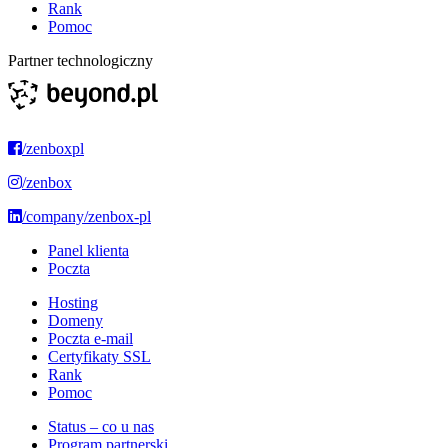
Rank
Pomoc
Partner technologiczny
/zenboxpl
/zenbox
/company/zenbox-pl
Panel klienta
Poczta
Hosting
Domeny
Poczta e-mail
Certyfikaty SSL
Rank
Pomoc
Status – co u nas
Program partnerski