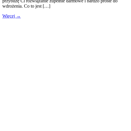
przybliżę Ci rozwiązanie zupełnie darmowe i bardzo proste do
wdrożenia. Co to jest […]
Więcej →