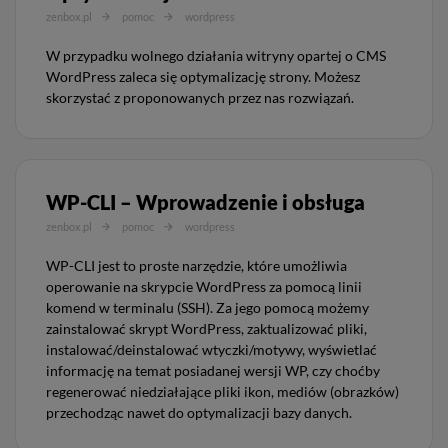
zenbox.pl
pomoc
wordpress
W przypadku wolnego działania witryny opartej o CMS
WordPress zaleca się optymalizację strony. Możesz
skorzystać z proponowanych przez nas rozwiązań.
WP-CLI – Wprowadzenie i obsługa
zenbox.pl
pomoc
wordpress
WP-CLI jest to proste narzędzie, które umożliwia
operowanie na skrypcie WordPress za pomocą linii
komend w terminalu (SSH). Za jego pomocą możemy
zainstalować skrypt WordPress, zaktualizować pliki,
instalować/deinstalować wtyczki/motywy, wyświetlać
informację na temat posiadanej wersji WP, czy choćby
regenerować niedziałające pliki ikon, mediów (obrazków)
przechodząc nawet do optymalizacji bazy danych.