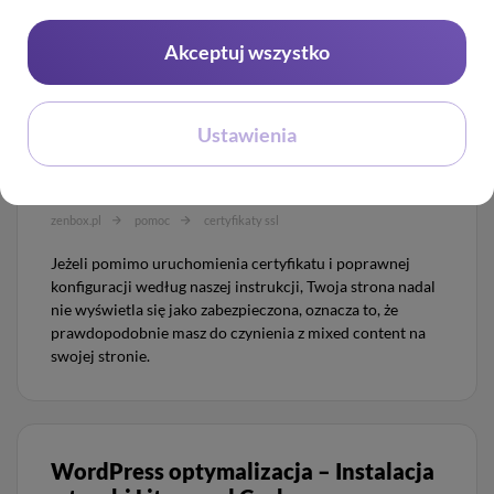
Wtyczka Better Search Replace pozwala na łatwą zmianę
Akceptuj wszystko
linkowania z http na https w bazie danych z poziomu
panelu administracyjnego WordPress.
Ustawienia
Mixed Content w WordPress
zenbox.pl
pomoc
certyfikaty ssl
Jeżeli pomimo uruchomienia certyfikatu i poprawnej
konfiguracji według naszej instrukcji, Twoja strona nadal
nie wyświetla się jako zabezpieczona, oznacza to, że
prawdopodobnie masz do czynienia z mixed content na
swojej stronie.
WordPress optymalizacja – Instalacja