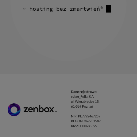
~ hosting bez zmartwień
©
Dane rejestrowe:
cyber_Folks S.A.
ul. Wierzbięcice 1B,
61-569 Poznań
NIP: PL7792467259
REGON: 367731587
KRS: 0000685595