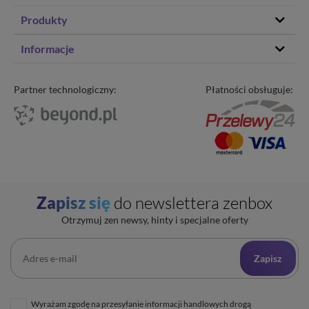
Produkty
Hosting stron www
Informacje
Hosting WordPress
Status – co u nas
Domeny
Program partnerski
Partner technologiczny:
Płatności obsługuje:
Transfer domeny
Blog
Poczta e-mail
Kariera
Certyfikaty SSL
O zenbox.pl
Przewodnik po migracji
Regulaminy
Generator haseł
Ochrona Danych Osobowych
Sprawdź IP
Zapisz się
do newslettera zenbox
Kontakt
Cennik opłat dodatkowych
Uptime zenbox
Otrzymuj zen newsy, hinty i specjalne oferty
Informacja o połączeniu spółek
Zapisz
Wyrażam zgodę na przesyłanie informacji handlowych drogą