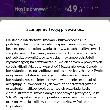
Przejdź
Przejdź
49
649 zł
za pierwszy rok
Hosting www
do
do
zł
głownej
stopki
treści
0
Szanujemy Twoją prywatność
Na stronie internetowej używamy plików cookies lub
Jak możemy
Ci pomóc?
podobnych technologii w celach zapewnienia poprawnego i
bezpiecznego funkcjonowania strony, w celach analitycznych i
statystycznych, dostosowywania strony do indywidualnych
potrzeb Użytkowników oraz w celach reklamowych. Jeżeli
wyrażasz zgodę na przetwarzania Twoich danych w powyższych
celach, kliknij „Akceptuj wszystko”. Możesz nie wyrazić zgody na
(42)
WordPress
korzystanie przez nas z plików cookies pozyskanych przez Twoje
urządzenia mobilne korzystając z możliwości kontynuacji
zenbox.pl
korzystania ze stron internetowych w domenie zenbox.pl nie
pomoc
wordpress
akceptując plików cookies, jak również poprzez zarządzanie
ustawieniami plików cookies w Twoich przeglądarkach.
Administratorem Twoich danych osobowych jest cyber_Folks
S.A. Więcej informacji dot. przetwarzania danych osobowych
Better Search Replace
oraz korzystania z plików cookies znajdziesz w Polityce
Prywatności.
zenbox.pl
pomoc
wordpress