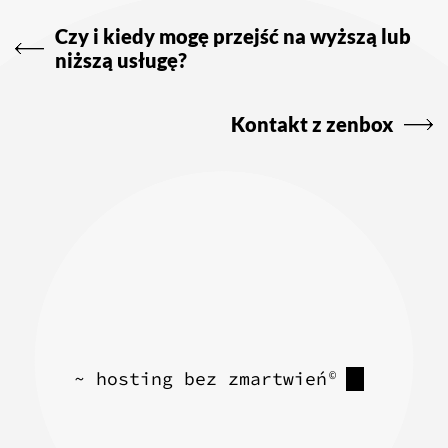
wpisu
Czy i kiedy mogę przejść na wyższą lub
niższą usługę?
Kontakt z zenbox
~ hosting bez zmartwień
©