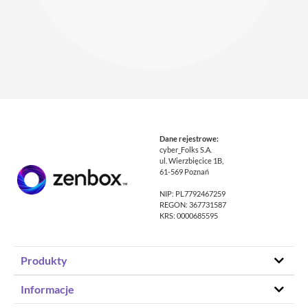
Dane rejestrowe:
cyber_Folks S.A.
ul. Wierzbięcice 1B,
61-569 Poznań
NIP: PL7792467259
REGON: 367731587
KRS: 0000685595
Produkty
Hosting stron www
Informacje
Hosting WordPress