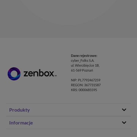
Dane rejestrowe:
cyber_Folks S.A.
ul. Wierzbięcice 1B,
61-569 Poznań
NIP: PL7792467259
REGON: 367731587
KRS: 0000685595
Produkty
Hosting stron www
Informacje
Hosting WordPress
Status – co u nas
Domeny