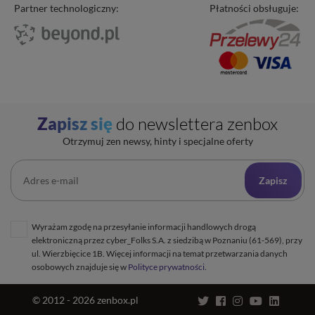
Program partnerski
Partner technologiczny:
Płatności obsługuje:
Transfer domeny
Blog
Poczta e-mail
Kariera
Certyfikaty SSL
O zenbox.pl
Przewodnik po migracji
Regulaminy
Generator haseł
Ochrona Danych Osobowych
Sprawdź IP
Zapisz się
do newslettera zenbox
Kontakt
Cennik opłat dodatkowych
Uptime zenbox
Otrzymuj zen newsy, hinty i specjalne oferty
Informacja o połączeniu spółek
Zapisz
Wyrażam zgodę na przesyłanie informacji handlowych drogą
elektroniczną przez cyber_Folks S.A. z siedzibą w Poznaniu (61-569), przy
ul. Wierzbięcice 1B. Więcej informacji na temat przetwarzania danych
osobowych znajduje się w
Polityce prywatności
.
© 2012 - 2026 zenbox.pl