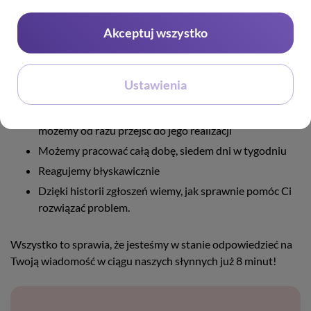
Kontakt z nami możliwy jest jedynie drogą mailową.
Akceptuj wszystko
Wysyłając wiadomość na kontakt@zenbox.pl możesz mieć
pewność, że uzyskasz od nas odpowiedź w ciągu kilku minut.
Dlaczego?
Ustawienia
Natychmiast łączymy zgłoszenie z Twoimi usługami i
możemy od razu przejść do jego realizacji
Możemy pracować całą dobę, siedem dni w tygodniu
Reagujemy błyskawicznie
Dzięki historii zgłoszeń wiemy, jak sprawnie pomóc Ci
rozwiązać problem.
Wszystko to sprawia, że jesteśmy w stanie odpowiedzieć na
Twoją wiadomość w ciągu naszych słynnych już 8 minut!