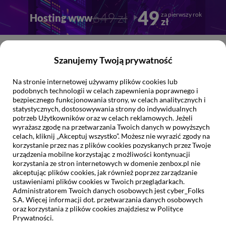
Przejdź
Przejdź
49
649 zł
za pierwszy rok
Hosting www
do
do
zł
głownej
stopki
treści
0
Szanujemy Twoją prywatność
Na stronie internetowej używamy plików cookies lub
Jak możemy
Ci pomóc?
podobnych technologii w celach zapewnienia poprawnego i
bezpiecznego funkcjonowania strony, w celach analitycznych i
statystycznych, dostosowywania strony do indywidualnych
potrzeb Użytkowników oraz w celach reklamowych. Jeżeli
wyrażasz zgodę na przetwarzania Twoich danych w powyższych
celach, kliknij „Akceptuj wszystko”. Możesz nie wyrazić zgody na
korzystanie przez nas z plików cookies pozyskanych przez Twoje
urządzenia mobilne korzystając z możliwości kontynuacji
Pomoc/Baza wiedzy
korzystania ze stron internetowych w domenie zenbox.pl nie
akceptując plików cookies, jak również poprzez zarządzanie
Konto Klienta:
ustawieniami plików cookies w Twoich przeglądarkach.
Administratorem Twoich danych osobowych jest cyber_Folks
Kontakt z zenbox
S.A. Więcej informacji dot. przetwarzania danych osobowych
oraz korzystania z plików cookies znajdziesz w Polityce
zenbox.pl
pomoc
konto klienta
Prywatności.