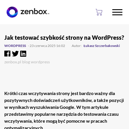
Przejdź
Przejdź
do
do
Jak testować szybkość strony na WordPress?
głownej
stopki
WORDPRESS
- 23 czerwca 2025 16:02
Autor:
Łukasz Szczerbakowski
treści
zenbox.pl
blog
wordpress
Krótki czas wczytywania strony jest bardzo ważny dla
pozytywnych doświadczeń użytkowników, a także pozycji
w wynikach wyszukiwania Google. W tym artykule
przedstawimy popularne narzędzia do testowania czasu
wczytywania, które mogą być pomocne w pracach
optymalizacyjnych.