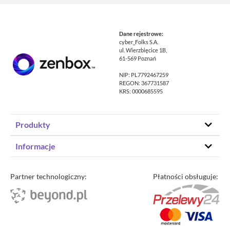
Dane rejestrowe:
cyber_Folks S.A.
ul. Wierzbięcice 1B,
61-569 Poznań
NIP: PL7792467259
REGON: 367731587
KRS: 0000685595
Produkty
Hosting stron www
Informacje
Hosting WordPress
Status – co u nas
Domeny
Program partnerski
Partner technologiczny:
Płatności obsługuje:
Transfer domeny
Blog
Poczta e-mail
Kariera
Certyfikaty SSL
O zenbox.pl
Przewodnik po migracji