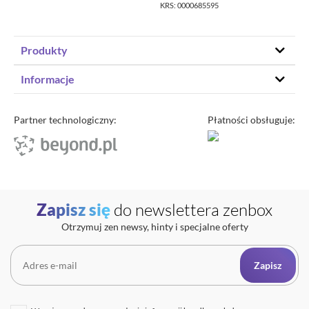
KRS: 0000685595
Produkty
Hosting stron www
Informacje
Hosting WordPress
Status – co u nas
Domeny
Program partnerski
Partner technologiczny:
Płatności obsługuje:
Transfer domeny
Blog
Poczta e-mail
Kariera
Certyfikaty SSL
O zenbox.pl
Przewodnik po migracji
Regulaminy
Generator haseł
Zapisz się
do newslettera zenbox
Ochrona Danych Osobowych
Sprawdź IP
Otrzymuj zen newsy, hinty i specjalne oferty
Kontakt
Cennik opłat dodatkowych
Uptime zenbox
Zapisz
Informacja o połączeniu spółek