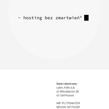
~ hosting bez zmartwień
©
Dane rejestrowe:
cyber_Folks S.A.
ul. Wierzbięcice 1B,
61-569 Poznań
NIP: PL7792467259
REGON: 367731587