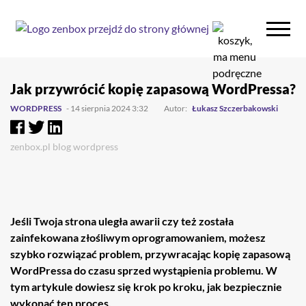
Przejdź
Przejdź
do
do
Jak przywrócić kopię zapasową WordPressa?
głownej
stopki
WORDPRESS
- 14 sierpnia 2024 3:32
Autor:
Łukasz Szczerbakowski
treści
zenbox.pl
blog
wordpress
Jeśli Twoja strona uległa awarii czy też została
zainfekowana złośliwym oprogramowaniem, możesz
szybko rozwiązać problem, przywracając kopię zapasową
WordPressa do czasu sprzed wystąpienia problemu. W
tym artykule dowiesz się krok po kroku, jak bezpiecznie
wykonać ten proces.