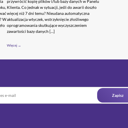
ia
przywrócić kopię plików i/lub bazy danych w Panelu
oku,
Klienta. Co jednak w sytuacji, jeśli do awarii doszło
ować
więcej niż 7 dni temu? Nieudana automatyczna
a? W
aktualizacja wtyczek, wstrzyknięcie złośliwego
zło
oprogramowania skutkujące wyczyszczeniem
zawartości bazy danych […]
Więcej →
Zapisz