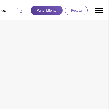
moc
Panel klienta
Poczta