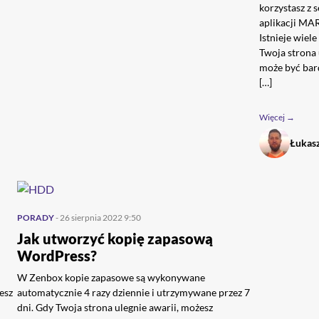
korzystasz z
aplikacji MA
Istnieje wiel
Twoja strona 
może być bard
[…]
Więcej →
Łukas
PORADY
- 26 sierpnia 2022 9:50
Jak utworzyć kopię zapasową
WordPress?
W Zenbox kopie zapasowe są wykonywane
esz
automatycznie 4 razy dziennie i utrzymywane przez 7
dni. Gdy Twoja strona ulegnie awarii, możesz