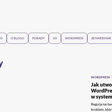
II
O BLOGU
PORADY
UX
WORDPRESS
ZENWEBINAR
y
WORDPRESS
-
Jak utwo
WordPres
w system
Regularne tw
krokiem, któr