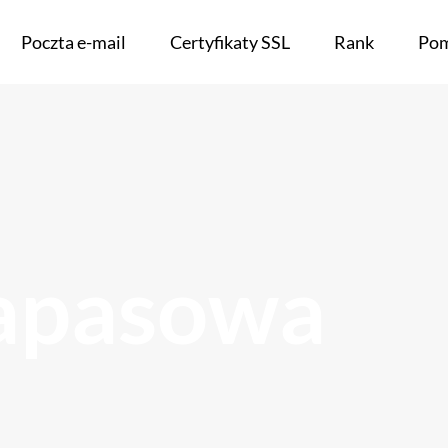
Poczta e-mail
Certyfikaty SSL
Rank
Po
zapasowa