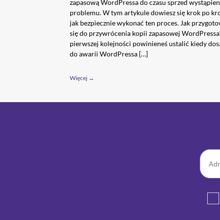
zapasową WordPressa do czasu sprzed wystąpien
problemu. W tym artykule dowiesz się krok po kr
jak bezpiecznie wykonać ten proces. Jak przygot
się do przywrócenia kopii zapasowej WordPress
pierwszej kolejności powinieneś ustalić kiedy dos
do awarii WordPressa […]
Więcej →