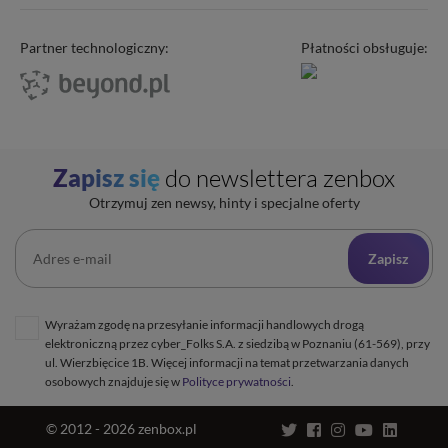
Hosting WordPress
Status – co u nas
Domeny
Program partnerski
Partner technologiczny:
Płatności obsługuje:
Transfer domeny
Blog
Poczta e-mail
Kariera
Certyfikaty SSL
O zenbox.pl
Przewodnik po migracji
Regulaminy
Generator haseł
Zapisz się
do newslettera zenbox
Ochrona Danych Osobowych
Sprawdź IP
Otrzymuj zen newsy, hinty i specjalne oferty
Kontakt
Cennik opłat dodatkowych
Uptime zenbox
Zapisz
Informacja o połączeniu spółek
Wyrażam zgodę na przesyłanie informacji handlowych drogą
elektroniczną przez cyber_Folks S.A. z siedzibą w Poznaniu (61-569), przy
ul. Wierzbięcice 1B. Więcej informacji na temat przetwarzania danych
osobowych znajduje się w
Polityce prywatności
.
© 2012 - 2026 zenbox.pl