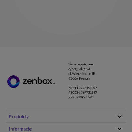
Dane rejestrowe:
cyber_Folks S.A.
ul. Wierzbięcice 1B,
61-569 Poznań
NIP: PL7792467259
REGON: 367731587
KRS: 0000685595
Produkty
Hosting stron www
Informacje