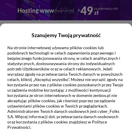
Przejdź
Przejdź
49
649 zł
za pierwszy rok
Hosting www
do
do
zł
głownej
stopki
treści
Szanujemy Twoją prywatność
Na stronie internetowej używamy plików cookies lub
Jak możemy
Ci pomóc?
podobnych technologii w celach zapewnienia poprawnego i
bezpiecznego funkcjonowania strony, w celach analitycznych i
statystycznych, dostosowywania strony do indywidualnych
potrzeb Użytkowników oraz w celach reklamowych. Jeżeli
wyrażasz zgodę na przetwarzania Twoich danych w powyższych
celach, kliknij „Akceptuj wszystko”. Możesz nie wyrazić zgody na
korzystanie przez nas z plików cookies pozyskanych przez Twoje
urządzenia mobilne korzystając z możliwości kontynuacji
Pomoc/Baza wiedzy
korzystania ze stron internetowych w domenie zenbox.pl nie
akceptując plików cookies, jak również poprzez zarządzanie
DNS:
ustawieniami plików cookies w Twoich przeglądarkach.
Administratorem Twoich danych osobowych jest cyber_Folks
Zmiana delegacji domeny
S.A. Więcej informacji dot. przetwarzania danych osobowych
oraz korzystania z plików cookies znajdziesz w Polityce
zarejestrowanej w webd.pl na
Prywatności.