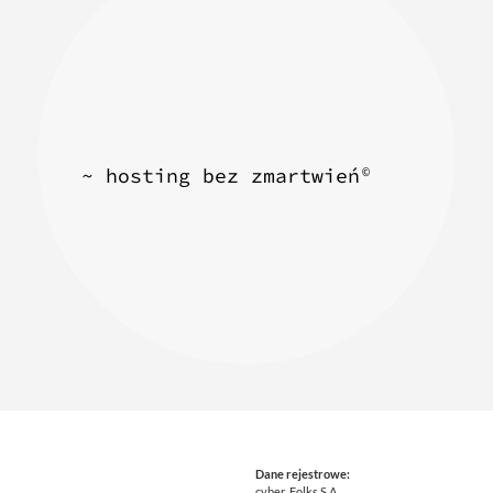
~ hosting bez zmartwień
©
Dane rejestrowe:
cyber_Folks S.A.