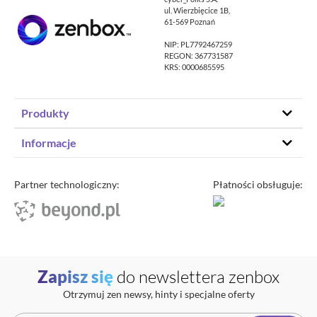
ul. Wierzbięcice 1B,
61-569 Poznań
NIP: PL7792467259
REGON: 367731587
KRS: 0000685595
Produkty
Hosting stron www
Informacje
Hosting WordPress
Status – co u nas
Domeny
Program partnerski
Partner technologiczny:
Płatności obsługuje:
Transfer domeny
Blog
Poczta e-mail
Kariera
Certyfikaty SSL
O zenbox.pl
Przewodnik po migracji
Regulaminy
Generator haseł
Zapisz się
do newslettera zenbox
Ochrona Danych Osobowych
Sprawdź IP
Otrzymuj zen newsy, hinty i specjalne oferty
Kontakt
Cennik opłat dodatkowych