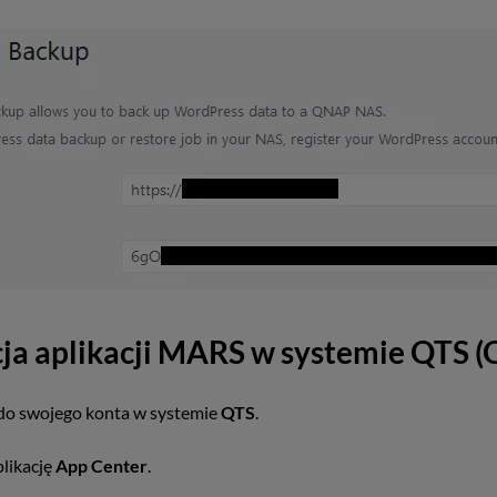
cja aplikacji MARS w systemie QTS 
ę do swojego konta w systemie
QTS
.
likację
App Center
.