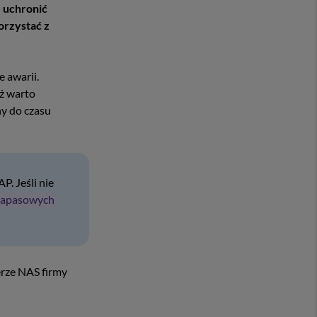
 uchronić
orzystać z
e awarii.
ż warto
ny do czasu
. Jeśli nie
 zapasowych
rze NAS firmy