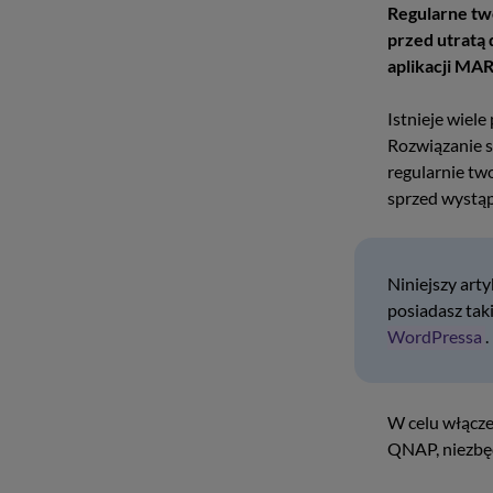
Regularne tw
przed utratą
aplikacji MA
Istnieje wiele
Rozwiązanie s
regularnie tw
sprzed wystąp
Niniejszy art
posiadasz tak
WordPressa
.
W celu włącz
QNAP, niezbęd