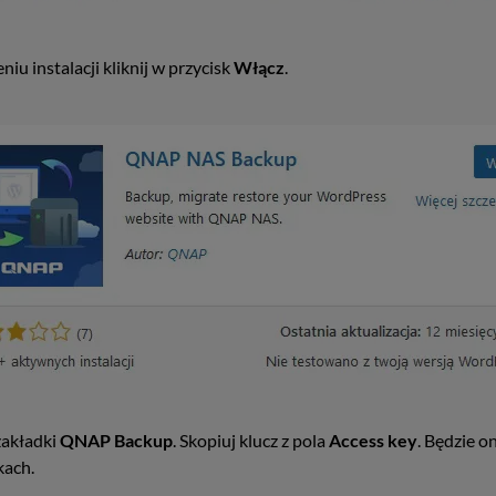
niu instalacji kliknij w przycisk
Włącz
.
zakładki
QNAP Backup
. Skopiuj klucz z pola
Access key
. Będzie o
kach.