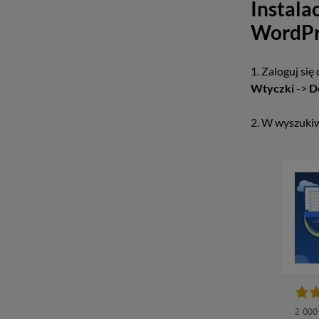
Instala
WordPr
1. Zaloguj się
Wtyczki
->
D
2. W wyszuki