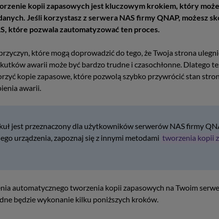
orzenie kopii zapasowych jest kluczowym krokiem, który może
 danych. Jeśli korzystasz z serwera NAS firmy QNAP, możesz sk
RS, które pozwala zautomatyzować ten proces.
 przyczyn, które mogą doprowadzić do tego, że Twoja strona ulegni
kutków awarii może być bardzo trudne i czasochłonne. Dlatego te
orzyć kopie zapasowe, które pozwolą szybko przywrócić stan stro
ienia awarii.
ykuł jest przeznaczony dla użytkowników serwerów NAS firmy QNAP
iego urządzenia, zapoznaj się z innymi metodami
tworzenia kopii
enia automatycznego tworzenia kopii zapasowych na Twoim serwe
ne będzie wykonanie kilku poniższych kroków.