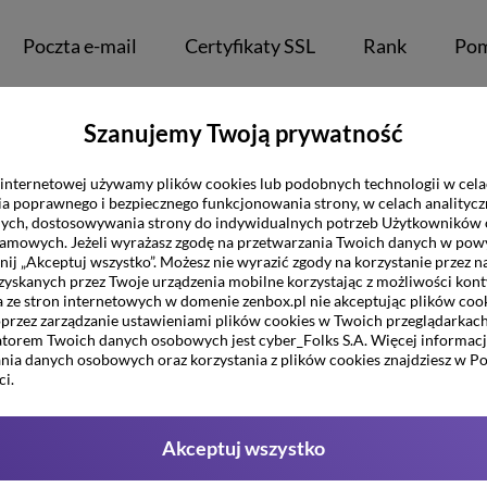
Poczta e-mail
Certyfikaty SSL
Rank
Po
LOG
Szanujemy Twoją prywatność
1 października 2024 15:50
Autor:
Łukasz Szczerbakowski
 internetowej używamy plików cookies lub podobnych technologii w cel
zyć kopię zapasową WordPressa za pomocą aplik
a poprawnego i bezpiecznego funkcjonowania strony, w celach analitycz
nych, dostosowywania strony do indywidualnych potrzeb Użytkowników 
ystemie QTS (QNAP)?
lamowych. Jeżeli wyrażasz zgodę na przetwarzania Twoich danych w pow
knij „Akceptuj wszystko”. Możesz nie wyrazić zgody na korzystanie przez n
wordpress
zyskanych przez Twoje urządzenia mobilne korzystając z możliwości kont
a ze stron internetowych w domenie zenbox.pl nie akceptując plików cook
przez zarządzanie ustawieniami plików cookies w Twoich przeglądarkach
torem Twoich danych osobowych jest cyber_Folks S.A. Więcej informacji
nia danych osobowych oraz korzystania z plików cookies znajdziesz w Po
i.
Akceptuj wszystko