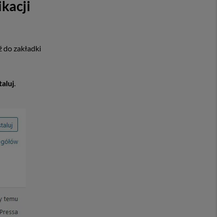
kacji
ź do zakładki
taluj
.