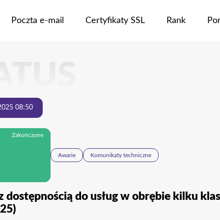
Poczta e-mail
Certyfikaty SSL
Rank
Po
ATUS
 2025 08:50
Zakończone
Awarie
Komunikaty techniczne
 dostępnością do usług w obrębie kilku kla
25)