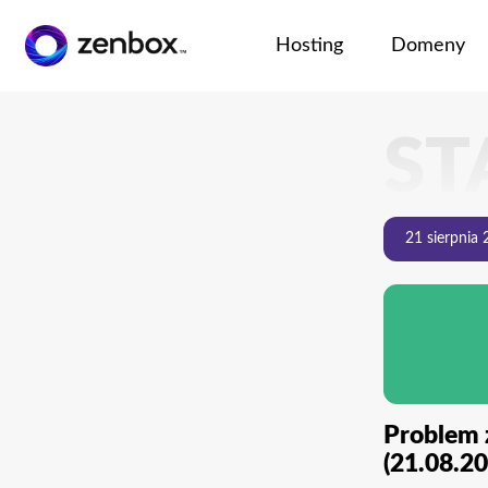
Hosting
Domeny
Przejdź
Przejdź
do
do
ST
głownej
stopki
treści
21 sierpnia
Problem z
(21.08.20