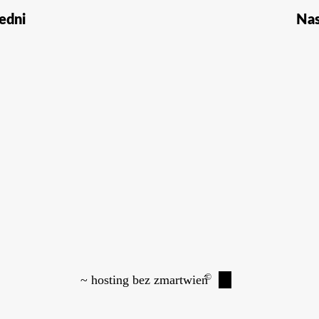
edni
Na
©
~ hosting bez zmartwień