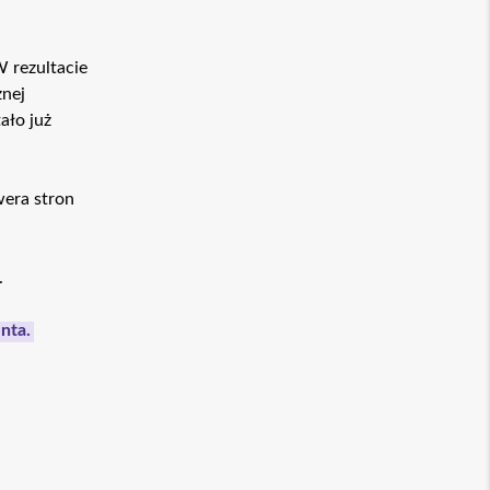
 rezultacie
znej
ało już
era stron
.
nta.