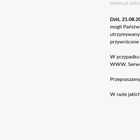
zenbox.pl
statu
Dziś, 21.08.
mogli Państw
utrzymywanych
przywrócone 
W przypadku 
WWW. Serwer 
Przepraszamy 
W razie jaki
Nawigac
wpisu