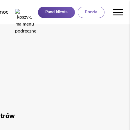
moc
Panel klienta
Poczta
strów