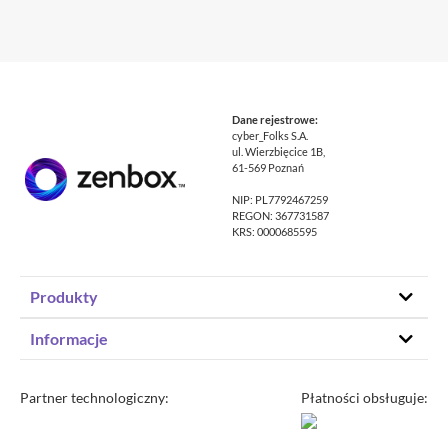
Dane rejestrowe:
cyber_Folks S.A.
ul. Wierzbięcice 1B,
61-569 Poznań
NIP: PL7792467259
REGON: 367731587
KRS: 0000685595
Produkty
Hosting stron www
Informacje
Hosting WordPress
Status – co u nas
Domeny
Program partnerski
Partner technologiczny:
Płatności obsługuje:
Transfer domeny
Blog
Poczta e-mail