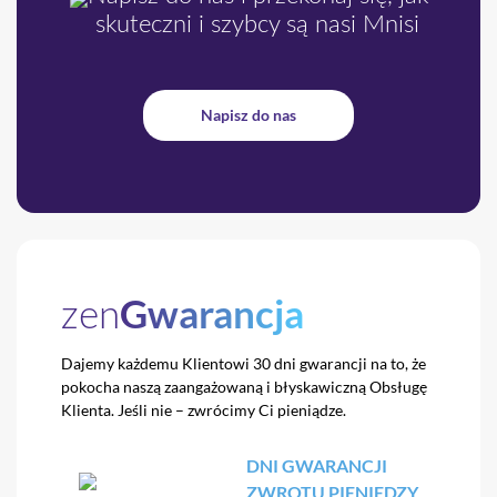
skuteczni i szybcy są nasi Mnisi
Napisz do nas
Gwarancja
zen
Dajemy każdemu Klientowi 30 dni gwarancji na to,
że
pokocha naszą zaangażowaną i błyskawiczną
Obsługę
Klienta. Jeśli nie – zwrócimy Ci pieniądze.
DNI GWARANCJI
ZWROTU PIENIĘDZY