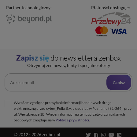
Domeny
Program partnerski
Partner technologiczny:
Płatności obsługuje:
Transfer domeny
Blog
Poczta e-mail
Kariera
Certyfikaty SSL
O zenbox.pl
Przewodnik po migracji
Regulaminy
Generator haseł
Ochrona Danych Osobowych
Sprawdź IP
Zapisz się
do newslettera zenbox
Kontakt
Cennik opłat dodatkowych
Uptime zenbox
Otrzymuj zen newsy, hinty i specjalne oferty
Informacja o połączeniu spółek
Zapisz
Wyrażam zgodę na przesyłanie informacji handlowych drogą
elektroniczną przez cyber_Folks S.A. z siedzibą w Poznaniu (61-569), przy
ul. Wierzbięcice 1B. Więcej informacji na temat przetwarzania danych
osobowych znajduje się w
Polityce prywatności
.
© 2012 - 2026 zenbox.pl