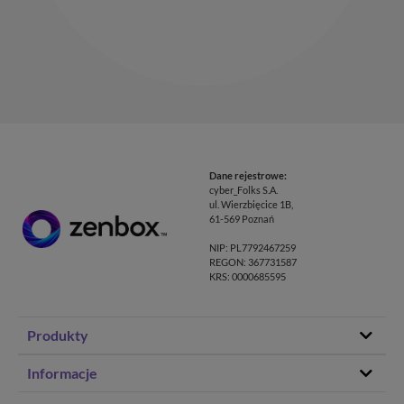
Dane rejestrowe:
cyber_Folks S.A.
ul. Wierzbięcice 1B,
61-569 Poznań
NIP: PL7792467259
REGON: 367731587
KRS: 0000685595
Produkty
Hosting stron www
Informacje
Hosting WordPress
Status – co u nas