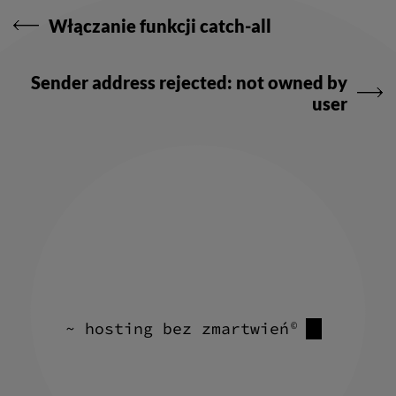
wpisu
Włączanie funkcji catch-all
Sender address rejected: not owned by
user
~ hosting bez zmartwień
©