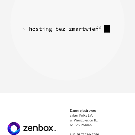
~ hosting bez zmartwień
©
Dane rejestrowe:
cyber_Folks S.A.
ul. Wierzbięcice 1B,
61-569 Poznań
NIP: PL7792467259