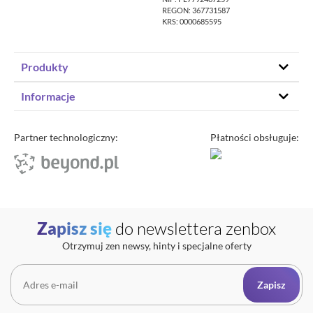
REGON: 367731587
KRS: 0000685595
Produkty
Hosting stron www
Informacje
Hosting WordPress
Status – co u nas
Domeny
Program partnerski
Partner technologiczny:
Płatności obsługuje:
Transfer domeny
Blog
Poczta e-mail
Kariera
Certyfikaty SSL
O zenbox.pl
Przewodnik po migracji
Regulaminy
Generator haseł
Zapisz się
do newslettera zenbox
Ochrona Danych Osobowych
Sprawdź IP
Otrzymuj zen newsy, hinty i specjalne oferty
Kontakt
Cennik opłat dodatkowych
Uptime zenbox
Zapisz
Informacja o połączeniu spółek