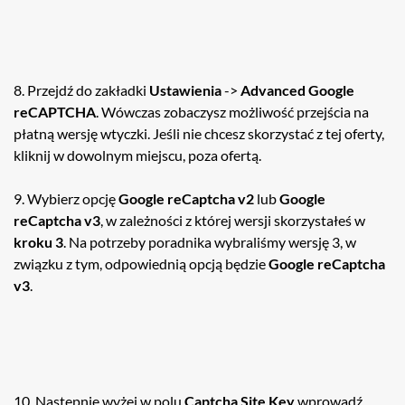
8. Przejdź do zakładki
Ustawienia
->
Advanced Google
reCAPTCHA
. Wówczas zobaczysz możliwość przejścia na
płatną wersję wtyczki. Jeśli nie chcesz skorzystać z tej oferty,
kliknij w dowolnym miejscu, poza ofertą.
9. Wybierz opcję
Google reCaptcha v2
lub
Google
reCaptcha v3
, w zależności z której wersji skorzystałeś w
kroku 3
. Na potrzeby poradnika wybraliśmy wersję 3, w
związku z tym, odpowiednią opcją będzie
Google reCaptcha
v3
.
10. Następnie wyżej w polu
Captcha Site Key
wprowadź