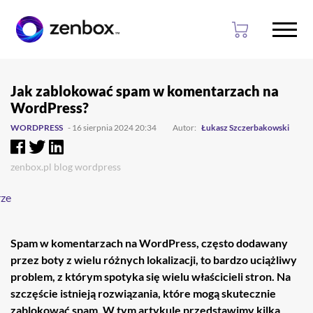
Przejdź
Przejdź
do
do
Jak zablokować spam w komentarzach na
głownej
stopki
WordPress?
treści
WORDPRESS
- 16 sierpnia 2024 20:34
Autor:
Łukasz Szczerbakowski
zenbox.pl
blog
wordpress
Spam w komentarzach na WordPress, często dodawany
przez boty z wielu różnych lokalizacji, to bardzo uciążliwy
problem, z którym spotyka się wielu właścicieli stron. Na
szczęście istnieją rozwiązania, które mogą skutecznie
zablokować spam. W tym artykule przedstawimy kilka