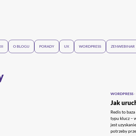
II
O BLOGU
PORADY
UX
WORDPRESS
ZENWEBINAR
y
WORDPRESS
-
Jak uruc
Redis to baz
typu klucz –
jest uzyskani
potrzeby prze