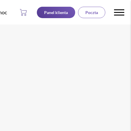
moc
Panel klienta
Poczta