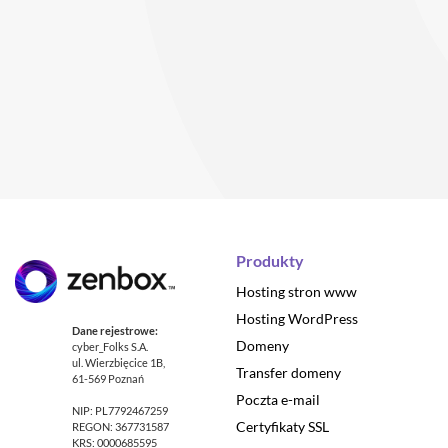
Produkty
Hosting stron www
Hosting WordPress
Dane rejestrowe:
Domeny
cyber_Folks S.A.
ul. Wierzbięcice 1B,
Transfer domeny
61-569 Poznań
Poczta e-mail
NIP: PL7792467259
Certyfikaty SSL
REGON: 367731587
KRS: 0000685595