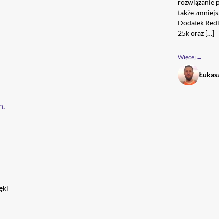
rozwiązanie p
także zmniej
Dodatek Redi
25k oraz […]
Więcej →
Łukas
ęki