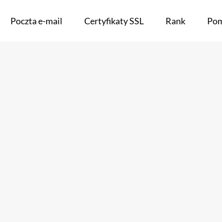
Poczta e-mail
Certyfikaty SSL
Rank
Po