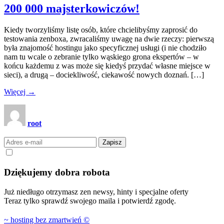
200 000 majsterkowiczów!
Kiedy tworzyliśmy listę osób, które chcielibyśmy zaprosić do
testowania zenboxa, zwracaliśmy uwagę na dwie rzeczy: pierwszą
była znajomość hostingu jako specyficznej usługi (i nie chodziło
nam tu wcale o zebranie tylko wąskiego grona ekspertów – w
końcu każdemu z was może się kiedyś przydać własne miejsce w
sieci), a drugą – dociekliwość, ciekawość nowych doznań. […]
Więcej →
root
Zapisz
Dziękujemy
dobra robota
Już niedługo otrzymasz zen newsy, hinty i specjalne oferty
Teraz tylko sprawdź swojego maila i potwierdź zgodę.
~ hosting bez zmartwień
©