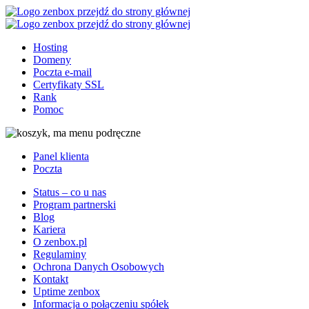
Przejdź
Przejdź
do
do
głownej
stopki
Hosting
treści
Domeny
Poczta e-mail
Certyfikaty SSL
Rank
Pomoc
Panel klienta
Poczta
Status – co u nas
Program partnerski
Blog
Kariera
O zenbox.pl
Regulaminy
Ochrona Danych Osobowych
Kontakt
Uptime zenbox
Informacja o połączeniu spółek