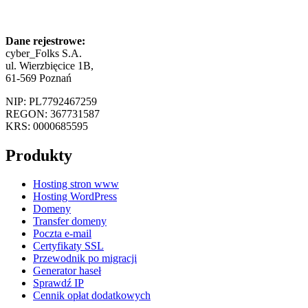
Dane rejestrowe:
cyber_Folks S.A.
ul. Wierzbięcice 1B,
61-569 Poznań
NIP: PL7792467259
REGON: 367731587
KRS: 0000685595
Produkty
Hosting stron www
Hosting WordPress
Domeny
Transfer domeny
Poczta e-mail
Certyfikaty SSL
Przewodnik po migracji
Generator haseł
Sprawdź IP
Cennik opłat dodatkowych