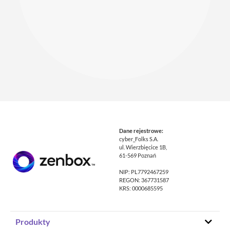
Dane rejestrowe:
cyber_Folks S.A.
ul. Wierzbięcice 1B,
61-569 Poznań
NIP: PL7792467259
REGON: 367731587
KRS: 0000685595
Produkty