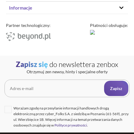
Hosting stron www
Informacje
Hosting WordPress
Status – co u nas
Domeny
Program partnerski
Partner technologiczny:
Płatności obsługuje:
Transfer domeny
Blog
Poczta e-mail
Kariera
Certyfikaty SSL
O zenbox.pl
Przewodnik po migracji
Regulaminy
Generator haseł
Zapisz się
do newslettera zenbox
Ochrona Danych Osobowych
Sprawdź IP
Otrzymuj zen newsy, hinty i specjalne oferty
Kontakt
Cennik opłat dodatkowych
Uptime zenbox
Zapisz
Informacja o połączeniu spółek
Wyrażam zgodę na przesyłanie informacji handlowych drogą
elektroniczną przez cyber_Folks S.A. z siedzibą w Poznaniu (61-569), przy
ul. Wierzbięcice 1B. Więcej informacji na temat przetwarzania danych
osobowych znajduje się w
Polityce prywatności
.