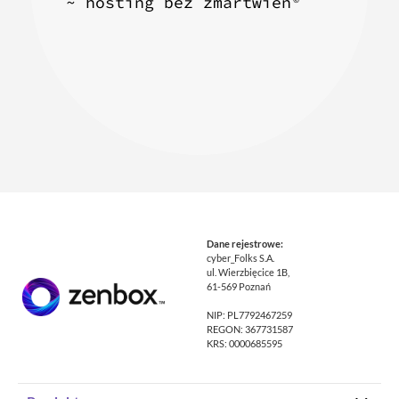
~ hosting bez zmartwień
Dane rejestrowe:
cyber_Folks S.A.
ul. Wierzbięcice 1B,
61-569 Poznań
NIP: PL7792467259
REGON: 367731587
KRS: 0000685595