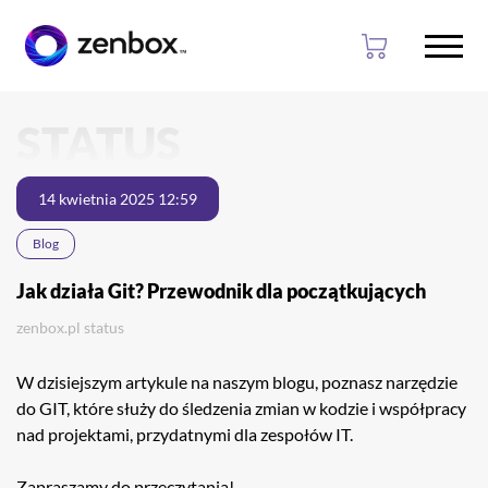
Przejdź
Przejdź
STATUS
do
do
głownej
stopki
treści
14 kwietnia 2025 12:59
Blog
Jak działa Git? Przewodnik dla początkujących
zenbox.pl
status
W dzisiejszym artykule na naszym blogu, poznasz narzędzie
do GIT, które służy do śledzenia zmian w kodzie i współpracy
nad projektami, przydatnymi dla zespołów IT.
Zapraszamy do przeczytania!