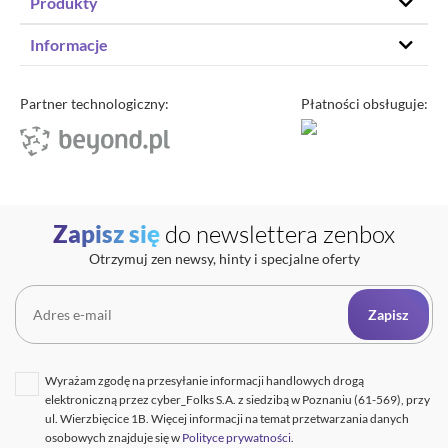
Produkty
Hosting stron www
Informacje
Hosting WordPress
Status – co u nas
Domeny
Program partnerski
Partner technologiczny:
Płatności obsługuje:
Transfer domeny
Blog
Poczta e-mail
Kariera
Certyfikaty SSL
O zenbox.pl
Przewodnik po migracji
Regulaminy
Generator haseł
Zapisz się
do newslettera zenbox
Ochrona Danych Osobowych
Sprawdź IP
Otrzymuj zen newsy, hinty i specjalne oferty
Kontakt
Cennik opłat dodatkowych
Uptime zenbox
Zapisz
Informacja o połączeniu spółek
Wyrażam zgodę na przesyłanie informacji handlowych drogą
elektroniczną przez cyber_Folks S.A. z siedzibą w Poznaniu (61-569), przy
ul. Wierzbięcice 1B. Więcej informacji na temat przetwarzania danych
osobowych znajduje się w
Polityce prywatności
.