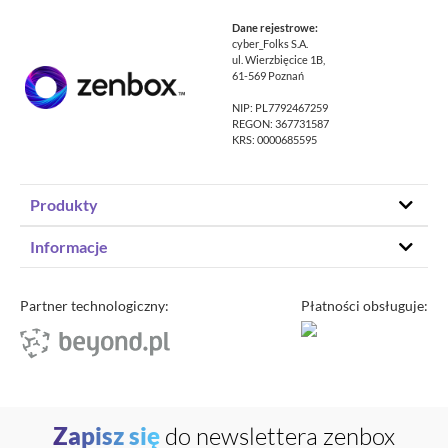
Dane rejestrowe:
cyber_Folks S.A.
ul. Wierzbięcice 1B,
61-569 Poznań
NIP: PL7792467259
REGON: 367731587
KRS: 0000685595
Produkty
Hosting stron www
Informacje
Hosting WordPress
Status – co u nas
Domeny
Program partnerski
Partner technologiczny:
Płatności obsługuje:
Transfer domeny
Blog
Poczta e-mail
Kariera
Certyfikaty SSL
O zenbox.pl
Przewodnik po migracji
Regulaminy
Generator haseł
Zapisz się
do newslettera zenbox
Ochrona Danych Osobowych