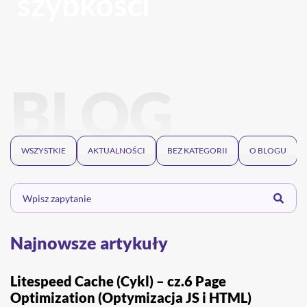
szybkości
BLOG
WSZYSTKIE
AKTUALNOŚCI
BEZ KATEGORII
O BLOGU
Najnowsze artykuły
Litespeed Cache (Cykl) – cz.6 Page
Optimization (Optymizacja JS i HTML)