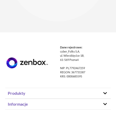
Dane rejestrowe:
cyber_Folks S.A.
ul. Wierzbięcice 1B,
61-569 Poznań
NIP: PL7792467259
REGON: 367731587
KRS: 0000685595
Produkty
Hosting stron www
Informacje
Hosting WordPress
Status – co u nas
Domeny