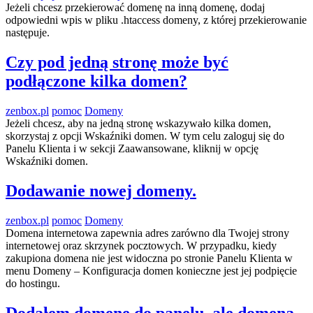
Jeżeli chcesz przekierować domenę na inną domenę, dodaj
odpowiedni wpis w pliku .htaccess domeny, z której przekierowanie
następuje.
Czy pod jedną stronę może być
podłączone kilka domen?
zenbox.pl
pomoc
Domeny
Jeżeli chcesz, aby na jedną stronę wskazywało kilka domen,
skorzystaj z opcji Wskaźniki domen. W tym celu zaloguj się do
Panelu Klienta i w sekcji Zaawansowane, kliknij w opcję
Wskaźniki domen.
Dodawanie nowej domeny.
zenbox.pl
pomoc
Domeny
Domena internetowa zapewnia adres zarówno dla Twojej strony
internetowej oraz skrzynek pocztowych. W przypadku, kiedy
zakupiona domena nie jest widoczna po stronie Panelu Klienta w
menu Domeny – Konfiguracja domen konieczne jest jej podpięcie
do hostingu.
Dodałem domenę do panelu, ale domena