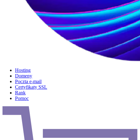
Hosting
Domeny
Poczta e-mail
Certyfikaty SSL
Rank
Pomoc