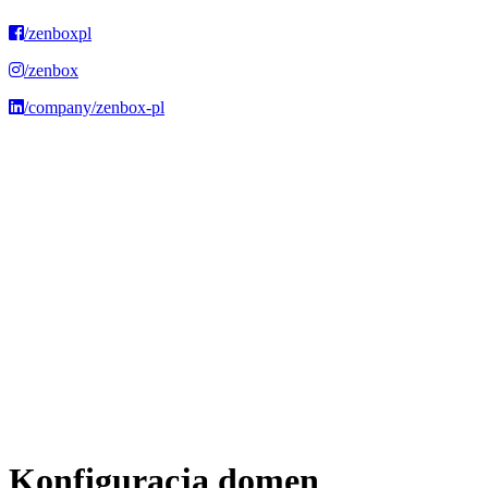
/zenboxpl
/zenbox
/company/zenbox-pl
Jak
możemy
Ci
pomóc?
Szukaj
Konfiguracja domen