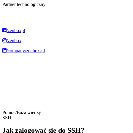
Partner technologiczny
/zenboxpl
/zenbox
/company/zenbox-pl
Jak
możemy
Ci
pomóc?
Szukaj
Pomoc/Baza wiedzy
SSH:
Jak zalogować się do SSH?