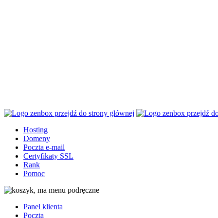
Przejdź
Przejdź
Przetestuj
do
do
nasz hosting
głownej
stopki
bezpłatnie
treści
przez 14 dni.
Hosting www
649 zł
49
zł
za
pierwszy rok
Hosting
Domeny
Poczta e-mail
Certyfikaty SSL
Rank
Pomoc
Panel klienta
Poczta