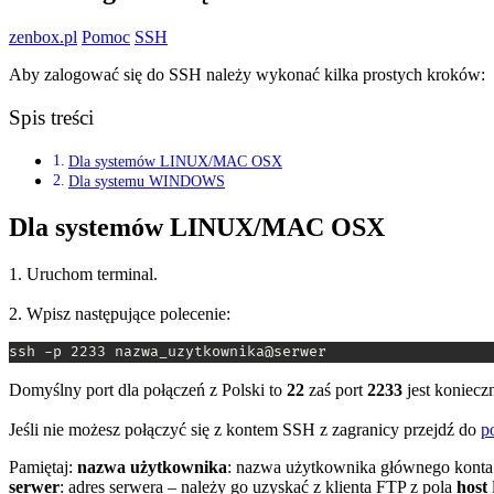
zenbox.pl
Pomoc
SSH
Aby zalogować się do SSH należy wykonać kilka prostych kroków:
Spis treści
Dla systemów LINUX/MAC OSX
Dla systemu WINDOWS
Dla systemów LINUX/MAC OSX
1. Uruchom terminal.
2. Wpisz następujące polecenie:
ssh -p 2233 nazwa_uzytkownika@serwer
Domyślny port dla połączeń z Polski to
22
zaś port
2233
jest koniecz
Jeśli nie możesz połączyć się z kontem SSH z zagranicy przejdź do
p
Pamiętaj:
nazwa użytkownika
: nazwa użytkownika głównego kont
serwer
:
adres serwera – należy go uzyskać z klienta FTP z pola
host