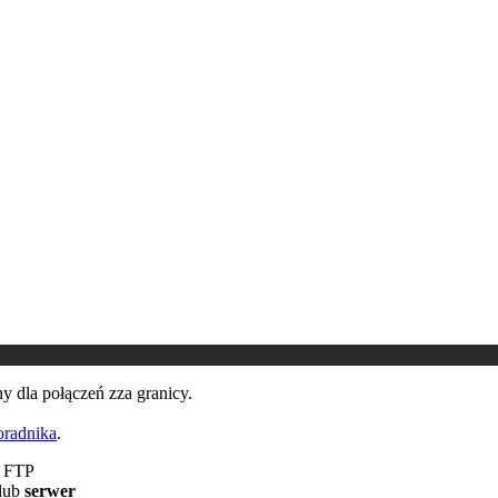
ny dla połączeń zza granicy.
oradnika
.
a FTP
lub
serwer