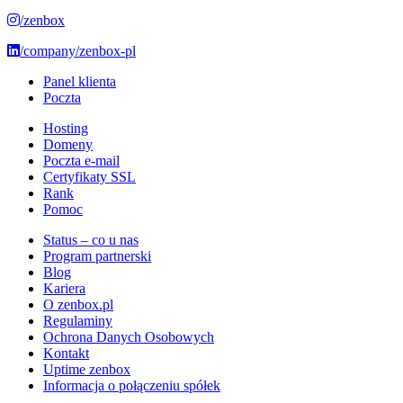
/zenbox
/company/zenbox-pl
Panel klienta
Poczta
Hosting
Domeny
Poczta e-mail
Certyfikaty SSL
Rank
Pomoc
Status – co u nas
Program partnerski
Blog
Kariera
O zenbox.pl
Regulaminy
Ochrona Danych Osobowych
Kontakt
Uptime zenbox
Informacja o połączeniu spółek