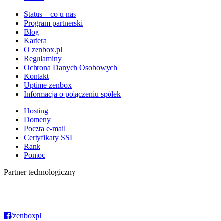
Status – co u nas
Program partnerski
Blog
Kariera
O zenbox.pl
Regulaminy
Ochrona Danych Osobowych
Kontakt
Uptime zenbox
Informacja o połączeniu spółek
Hosting
Domeny
Poczta e-mail
Certyfikaty SSL
Rank
Pomoc
Partner technologiczny
/zenboxpl