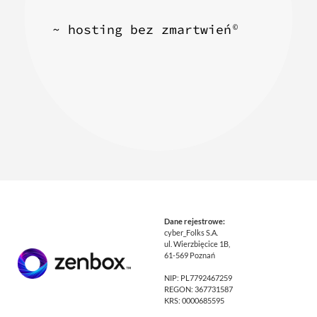
~ hosting bez zmartwień
©
Dane rejestrowe:
cyber_Folks S.A.
ul. Wierzbięcice 1B,
61-569 Poznań
NIP: PL7792467259
REGON: 367731587
KRS: 0000685595