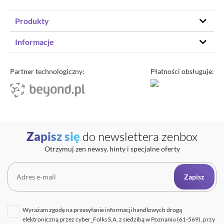
Produkty
Hosting stron www
Informacje
Hosting WordPress
Status – co u nas
Domeny
Program partnerski
Partner technologiczny:
Płatności obsługuje:
Transfer domeny
Blog
Poczta e-mail
Kariera
Certyfikaty SSL
O zenbox.pl
Przewodnik po migracji
Regulaminy
Generator haseł
Zapisz się
do newslettera zenbox
Ochrona Danych Osobowych
Sprawdź IP
Otrzymuj zen newsy, hinty i specjalne oferty
Kontakt
Cennik opłat dodatkowych
Uptime zenbox
Zapisz
Informacja o połączeniu spółek
Wyrażam zgodę na przesyłanie informacji handlowych drogą
elektroniczną przez cyber_Folks S.A. z siedzibą w Poznaniu (61-569), przy