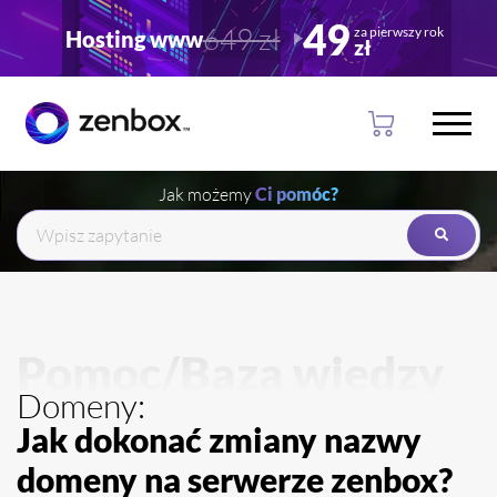
Przejdź
Przejdź
49
649 zł
za pierwszy rok
Hosting www
do
do
zł
głownej
stopki
treści
Jak możemy
Ci pomóc?
Pomoc/Baza wiedzy
Domeny:
Jak dokonać zmiany nazwy
domeny na serwerze zenbox?