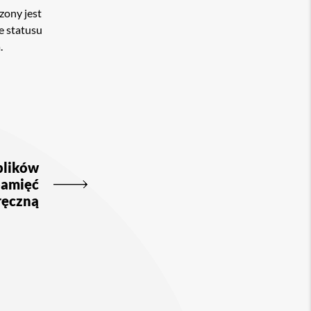
zony jest
e statusu
.
plików
pamięć
ręczną