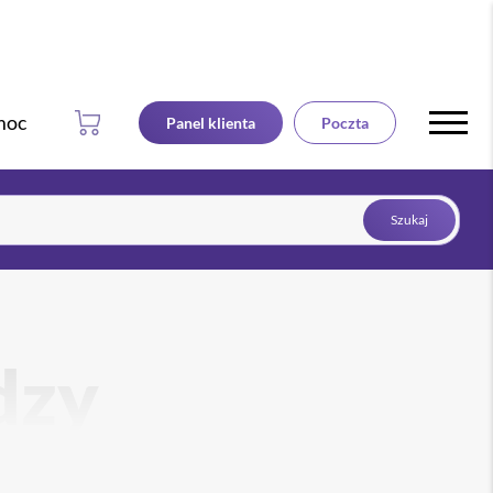
49
za pierwszy rok
649 zł
osting www
zł
moc
Panel klienta
Poczta
Szukaj
dzy