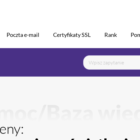
H
Poczta e-mail
Certyfikaty SSL
Rank
Po
moc/Baza wie
eny: