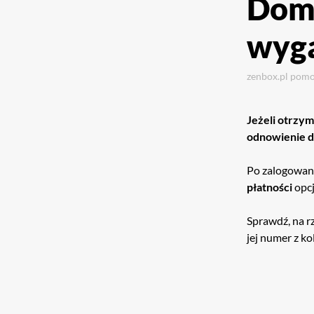
Dome
wyg
zenbox.pl
pom
Jeżeli otrzym
odnowienie do
Po zalogowan
płatności
opc
Sprawdź, na r
jej numer z k