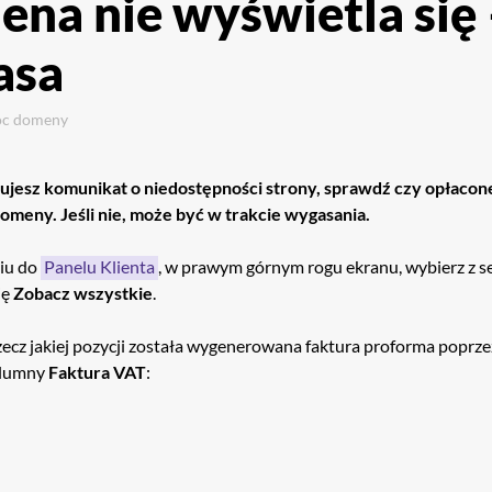
na nie wyświetla się 
asa
oc
domeny
ujesz komunikat o niedostępności strony, sprawdź czy opłacon
meny. Jeśli nie, może być w trakcie wygasania.
iu do
Panelu Klienta
, w prawym górnym rogu ekranu, wybierz z s
ję
Zobacz wszystkie
.
zecz jakiej pozycji została wygenerowana faktura proforma poprzez
olumny
Faktura VAT
: