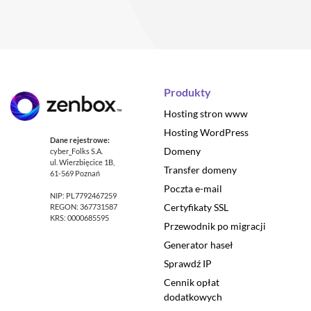
Produkty
Hosting stron www
Hosting WordPress
Dane rejestrowe:
Domeny
cyber_Folks S.A.
ul. Wierzbięcice 1B,
Transfer domeny
61-569 Poznań
Poczta e-mail
NIP: PL7792467259
Certyfikaty SSL
REGON: 367731587
KRS: 0000685595
Przewodnik po migracji
Generator haseł
Sprawdź IP
Cennik opłat
dodatkowych