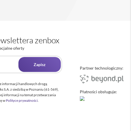
wslettera zenbox
ecjalne oferty
Zapisz
Partner technologiczny:
e informacji handlowych drogą
ks S.A. z siedzibą w Poznaniu (61-569),
Płatności obsługuje:
cej informacji na temat przetwarzania
ię w
Polityce prywatności
.