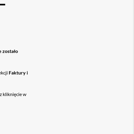
–
e zostało
ekcji
Faktury i
 kliknięcie w