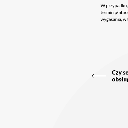
W przypadku, 
termin płatno
wygasania, w 
Nawigac
wpisu
Czy s
obsłu