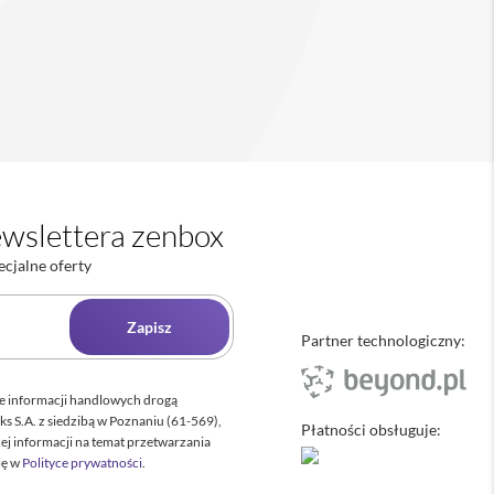
wslettera zenbox
ecjalne oferty
Zapisz
Partner technologiczny:
e informacji handlowych drogą
ks S.A. z siedzibą w Poznaniu (61-569),
Płatności obsługuje:
cej informacji na temat przetwarzania
ię w
Polityce prywatności
.