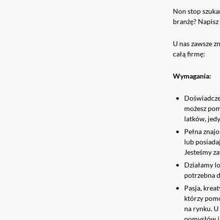
Non stop szukam
branżę? Napisz 
U nas zawsze zn
całą firmę:
Wymagania:
Doświadczen
możesz pomó
latków, jed
Pełna znajo
lub posiada
Jesteśmy z
Działamy lo
potrzebna 
Pasja, krea
którzy pomo
na rynku. U
pomysłów i 