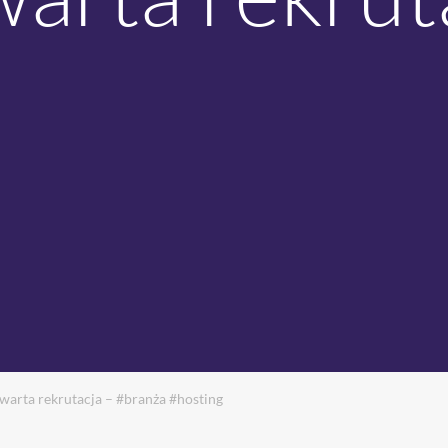
warta rekrutacja – #branża #hosting