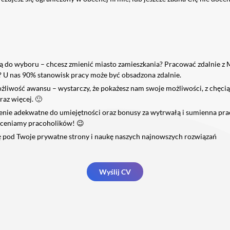
ą do wyboru – chcesz zmienić miasto zamieszkania? Pracować zdalnie z M
? U nas 90% stanowisk pracy może być obsadzona zdalnie.
żliwość awansu – wystarczy, że pokażesz nam swoje możliwości, z chęci
raz więcej. 🙂
ie adekwatne do umiejętności oraz bonusy za wytrwałą i sumienna prac
oceniamy pracoholików! 😉
 pod Twoje prywatne strony i naukę naszych najnowszych rozwiązań
Wyślij CV