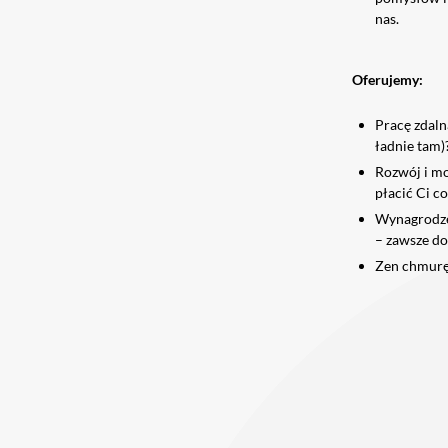
nas.
Oferujemy:
Pracę zdaln
ładnie tam)
Rozwój i mo
płacić Ci co
Wynagrodzen
– zawsze d
Zen chmurę