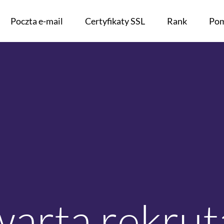
Poczta e-mail
Certyfikaty SSL
Rank
Po
arta rekrut