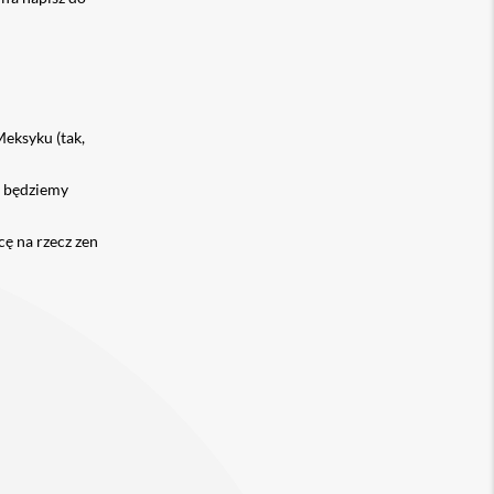
eksyku (tak,
ą będziemy
ę na rzecz zen