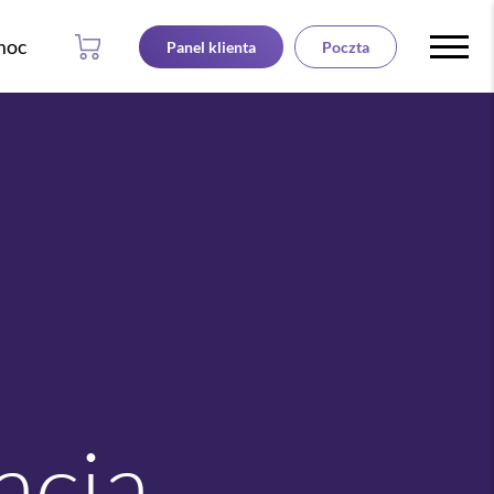
moc
Panel klienta
Poczta
acja