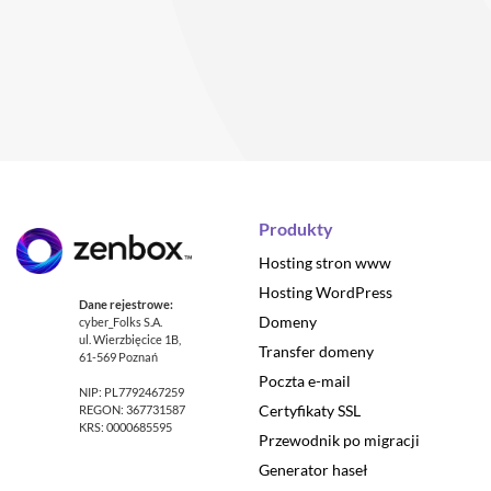
Produkty
Hosting stron www
Hosting WordPress
Dane rejestrowe:
Domeny
cyber_Folks S.A.
ul. Wierzbięcice 1B,
Transfer domeny
61-569 Poznań
Poczta e-mail
NIP: PL7792467259
Certyfikaty SSL
REGON: 367731587
KRS: 0000685595
Przewodnik po migracji
Generator haseł