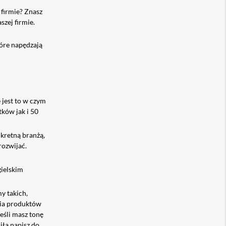
 firmie? Znasz
zej firmie.
tóre napędzają
 jest to w czym
ków jak i 50
nkretną branżą,
rozwijać.
gielskim
y takich,
nia produktów
eśli masz tonę
iła napisz do