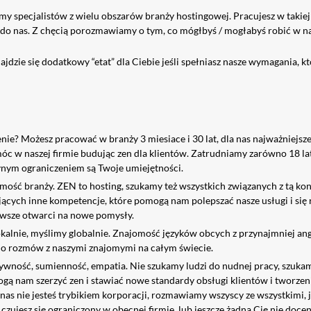
y specjalistów z wielu obszarów branży hostingowej. Pracujesz w takiej
do nas. Z chęcią porozmawiamy o tym, co mógłbyś / mogłabyś robić w nas
ajdzie się dodatkowy “etat” dla Ciebie jeśli spełniasz nasze wymagania, k
ie? Możesz pracować w branży 3 miesiace i 30 lat, dla nas najważniejsze
c w naszej firmie budując zen dla klientów. Zatrudniamy zarówno 18 lat
ynym ograniczeniem są Twoje umiejętności.
mość branży. ZEN to hosting, szukamy też wszystkich związanych z tą ko
jących inne kompetencje, które pomogą nam polepszać nasze usługi i się 
awsze otwarci na nowe pomysły.
kalnie, myślimy globalnie. Znajomość języków obcych z przynajmniej an
do rozmów z naszymi znajomymi na całym świecie.
tywność, sumienność, empatia. Nie szukamy ludzi do nudnej pracy, szukam
gą nam szerzyć zen i stawiać nowe standardy obsługi klientów i tworze
 nas nie jesteś trybikiem korporacji, rozmawiamy wszyscy ze wszystkimi, j
czujesz się ograniczony w obecnej firmie, lub jeszcze żadna Cię nie docen