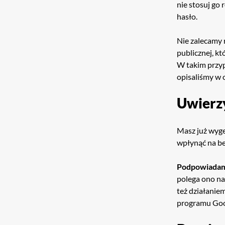
nie stosuj go
hasło.
Nie zalecamy 
publicznej, któ
W takim przyp
opisaliśmy w
Uwierz
Masz już wyge
wpłynąć na be
Podpowiada
polega ono na
też działaniem
programu Goo