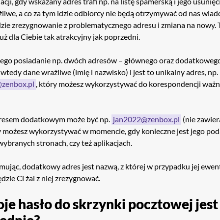
cji, gdy wskazany adres trafi np. na listę spamerską i jego usunięcie
żliwe, a co za tym idzie odbiorcy nie będą otrzymywać od nas wia
zie zrezygnowanie z problematycznego adresu i zmiana na nowy. T
uż dla Ciebie tak atrakcyjny jak poprzedni.
tego posiadanie np. dwóch adresów – głównego oraz dodatkoweg
wtedy dane wrażliwe (imię i nazwisko) i jest to unikalny adres, np.
@zenbox.pl
, który możesz wykorzystywać do korespondencji ważn
resem dodatkowym może być np.
jan2022@zenbox.pl
(nie zawier
y możesz wykorzystywać w momencie, gdy konieczne jest jego pod
 wybranych stronach, czy też aplikacjach.
jmując, dodatkowy adres jest nazwą, z której w przypadku jej ewen
dzie Ci żal z niej zrezygnować.
je hasło do skrzynki pocztowej jest
ednie?