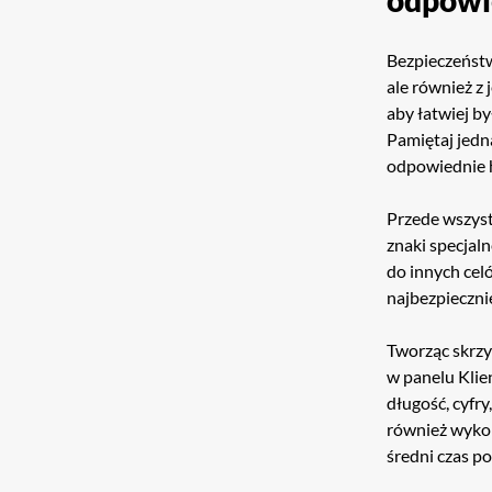
Bezpieczeństw
ale również z
aby łatwiej by
Pamiętaj jedn
odpowiednie 
Przede wszystk
znaki specjal
do innych celó
najbezpieczni
Tworząc skrz
w panelu Klie
długość, cyfr
również wyko
średni czas p