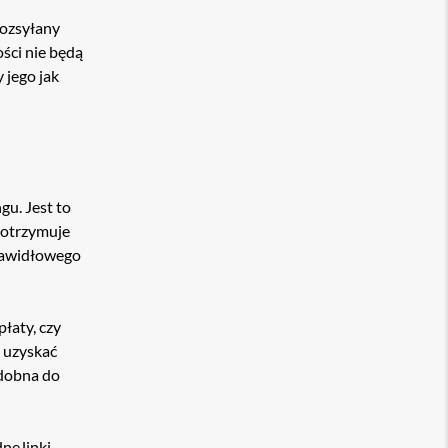
rozsyłany
ści nie będą
 jego jak
u. Jest to
 otrzymuje
prawidłowego
łaty, czy
y uzyskać
odobna do
ne linki