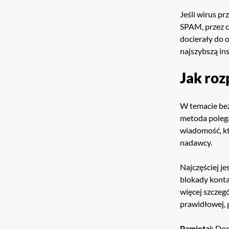
Jeśli wirus p
SPAM, przez c
docierały do o
najszybszą ins
Jak roz
W temacie bez
metoda polega
wiadomość, kt
nadawcy.
Najczęściej j
blokady konta
więcej szczeg
prawidłowej, 
Pamiętaj
: Dop