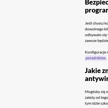
Bezpiec
progra
Jeśli chcesz 
dowolnego kli
odbywało się w
zawsze będzie
Konfiguracje
poradników
.
Jakie 
antywir
Mogłoby się w
zależy od teg
tym idzie sz