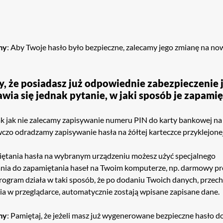
my
: Aby Twoje hasło było bezpieczne, zalecamy jego zmianę na now
, że posiadasz już odpowiednie zabezpieczenie j
awia się jednak pytanie, w jaki sposób je zapami
ak jak nie zalecamy zapisywanie numeru PIN do karty bankowej na 
wczo odradzamy zapisywanie hasła na żółtej karteczce przyklejone
ętania hasła na wybranym urządzeniu możesz użyć specjalnego
ia do zapamiętania haseł na Twoim komputerze, np. darmowy p
Program działa w taki sposób, że po dodaniu Twoich danych, przec
ia w przeglądarce, automatycznie zostają wpisane zapisane dane.
my
: Pamiętaj, że jeżeli masz już wygenerowane bezpieczne hasło do