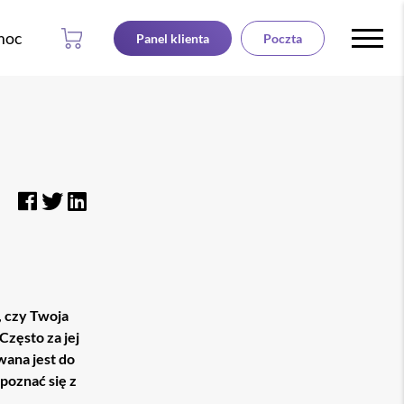
moc
Panel klienta
Poczta
 czy Twoja
Często za jej
ana jest do
poznać się z