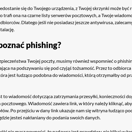
rzedostanie się do Twojego urządzenia, z Twojej skrzynki może być 
o trafi ona na czarne listy serwerów pocztowych, a Twoje wiadomo
dbiorców. Dlatego jeśli nie posiadasz jeszcze antywirusa, zalecamy
talację.
poznać phishing?
pieczeństwa Twojej poczty, musimy również wspomnieć o phishing
jąca na podszywaniu się pod czyjąś tożsamość. Przez to odbiorca
óra jest łudząco podobna do wiadomości, którą otrzymałby od 
est to wiadomość dotycząca zatrzymania przesyłki, konieczności dop
 pocztowego. Wiadomość zawiera link, w który należy kliknąć, ab
ółów. Po przejściu w dany link ukazuje nam się witryna łudząco p
gdzie jesteś nakłaniany do podania swoich danych.
óki nie masz pewności, że nadawca jest prawdziwy, nie klikaj w żad