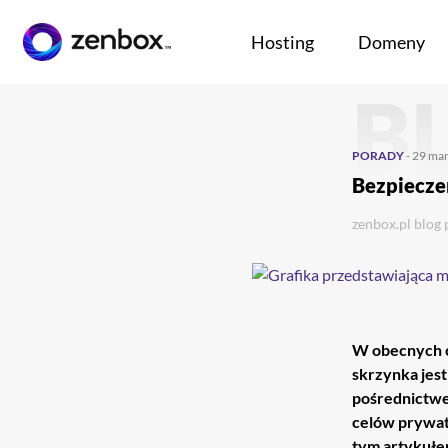
Hosting
Domeny
B
Przejdź
Przejdź
do
do
głownej
stopki
PORADY
- 29 ma
treści
Bezpiecze
zenbox.pl
blog
W obecnych c
skrzynka jest
pośrednictwe
celów prywat
tym artykułem