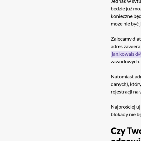
Jednak w sytua
będzie już mo
konieczne będ
może nie być j
Zalecamy dla
adres zawiera 
jan.kowalski
zawodowych.
Natomiast ad
danych), któr
rejestracji na
Najprościej u
blokady nie bę
Czy Two
odpowi