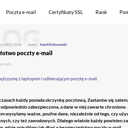
Poczta e-mail
Certyfikaty SSL
Rank
Po
LOG
rca 2022 15:16
Autor:
Kamil Kołosowski
ństwo poczty e-mail
porady
zasach każdy posiada skrzynkę pocztową. Zastanów się zatem,
 odpowiednio zabezpieczona, a dane w niej zawarte chronione. 
m wysyłamy ważne, poufne dane, niezależnie od tego, czy używ
nych, czy też zawodowych. Dlatego właśnie każdy powinien za
, gdzie opisaliśmy jak dbać o bezpieczeństwo poczty e-mail.