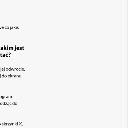
e co jakiś
akim jest
ętać?
jej odwrocie,
j do ekranu.
rogram
hodząc do
 skrzynki X,