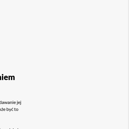
niem
dawanie jej
że być to