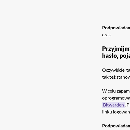
Podpowiada
czas.
Przyjmijmy
hasło, poj
Oczywiście, t
tak też stano
W celu zapami
oprogramowan
Bitwarden
. 
linku logowan
Podpowiada