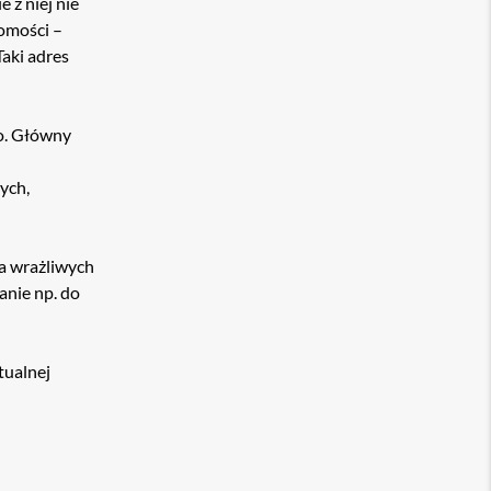
 z niej nie
domości –
aki adres
o. Główny
ych,
a wrażliwych
anie np. do
tualnej