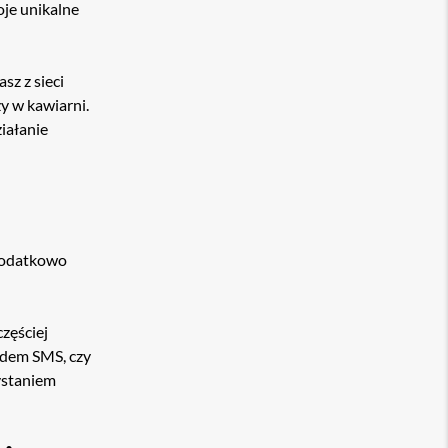
oje unikalne
sz z sieci
zy w kawiarni.
iałanie
 dodatkowo
zęściej
odem SMS, czy
zystaniem