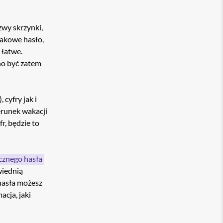
zwy skrzynki,
nakowe hasło,
 łatwe.
no być zatem
cyfry jak i
erunek wakacji
r, będzie to
cznego hasła
wiednią
 hasła możesz
acja, jaki