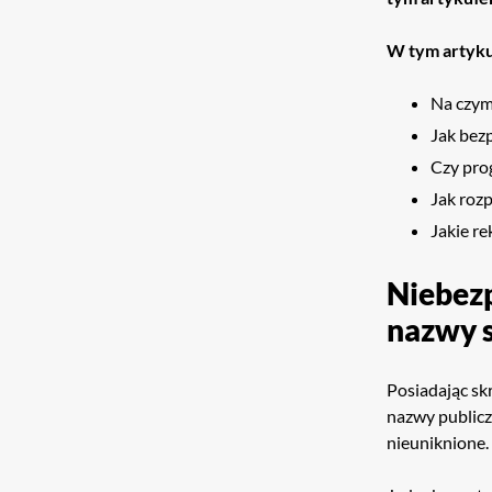
W tym artyku
Na czym
Jak bezp
Czy pro
Jak roz
Jakie r
Niebez
nazwy 
Posiadając sk
nazwy publicz
nieuniknione.