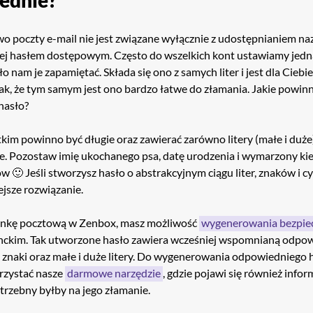
o poczty e-mail nie jest związane wyłącznie z udostępnianiem na
 jej hasłem dostępowym. Często do wszelkich kont ustawiamy jed
ło nam je zapamiętać. Składa się ono z samych liter i jest dla Ciebie
ak, że tym samym jest ono bardzo łatwe do złamania. Jakie powin
hasło?
im powinno być długie oraz zawierać zarówno litery (małe i duże), 
ne. Pozostaw imię ukochanego psa, datę urodzenia i wymarzony ki
w 🙂 Jeśli stworzysz hasło o abstrakcyjnym ciągu liter, znaków i cyf
ejsze rozwiązanie.
ynkę pocztową w Zenbox, masz możliwość
wygenerowania bezpie
nckim. Tak utworzone hasło zawiera wcześniej wspomnianą odpo
y, znaki oraz małe i duże litery. Do wygenerowania odpowiedniego
rzystać nasze
darmowe narzędzie
, gdzie pojawi się również inform
otrzebny byłby na jego złamanie.