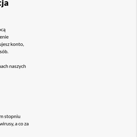
cja
ocą
zenie
ujesz konto,
osób.
mach naszych
ym stopniu
irusy, a co za