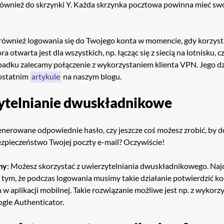
 również do skrzynki Y. Każda skrzynka pocztowa powinna mieć sw
również logowania się do Twojego konta w momencie, gdy korzysta
ra otwarta jest dla wszystkich, np. łącząc się z siecią na lotnisku, c
adku zalecamy połączenie z wykorzystaniem klienta VPN. Jego dz
 ostatnim
artykule
na naszym blogu.
ytelnianie dwuskładnikowe
nerowane odpowiednie hasło, czy jeszcze coś możesz zrobić, by
zpieczeństwo Twojej poczty e-mail? Oczywiście!
my
: Możesz skorzystać z uwierzytelniania dwuskładnikowego. Najc
 tym, że podczas logowania musimy takie działanie potwierdzić k
 w aplikacji mobilnej. Takie rozwiązanie możliwe jest np. z wykor
gle Authenticator.