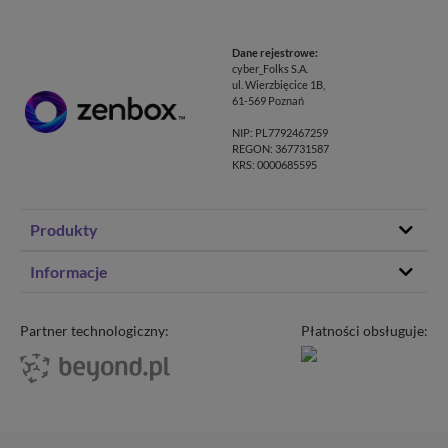
Dane rejestrowe:
cyber_Folks S.A.
ul. Wierzbięcice 1B,
61-569 Poznań
NIP: PL7792467259
REGON: 367731587
KRS: 0000685595
Produkty
Hosting stron www
Informacje
Hosting WordPress
Status – co u nas
Domeny
Program partnerski
Partner technologiczny:
Płatności obsługuje:
Transfer domeny
Blog
Poczta e-mail
Kariera
Certyfikaty SSL
O zenbox.pl
Przewodnik po migracji
Regulaminy