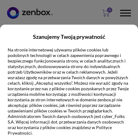
0
Przejdź
Przejdź
Szanujemy Twoją prywatność
do
do
10 zagadnień, które musisz poznać, zanim
głownej
stopki
rozpoczniesz działania SEO
Na stronie internetowej używamy plików cookies lub
treści
podobnych technologii w celach zapewnienia poprawnego i
PORADY
- 3 lutego 2023 16:42
Autor:
root
bezpiecznego funkcjonowania strony, w celach analitycznych i
statystycznych, dostosowywania strony do indywidualnych
potrzeb Użytkowników oraz w celach reklamowych. Jeżeli
zenbox.pl
blog
porady
wyrażasz zgodę na przetwarzania Twoich danych w powyższych
celach, kliknij „Akceptuj wszystko”. Możesz nie wyrazić zgody na
korzystanie przez nas z plików cookies pozyskanych przez Twoje
urządzenia mobilne korzystając z możliwości kontynuacji
korzystania ze stron internetowych w domenie zenbox.pl nie
akceptując plików cookies, jak również poprzez zarządzanie
ustawieniami plików cookies w Twoich przeglądarkach.
Administratorem Twoich danych osobowych jest cyber_Folks
S.A. Więcej informacji dot. przetwarzania danych osobowych
oraz korzystania z plików cookies znajdziesz w Polityce
Prywatności.