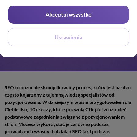
Akceptuj wszystko
Ustawienia
SEO to pozornie skomplikowany proces, który jest bardzo
często kojarzony z tajemną wiedzą specjalistów od
pozycjonowania. W dzisiejszym wpisie przygotowałem dla
Ciebie listę 10 rzeczy, które pozwolą Ci lepiej zrozumieć
podstawowe zagadnienia związane z pozycjonowaniem
stron. Możesz wykorzystać je zarówno podczas
prowadzenia własnych działań SEO jak i podczas