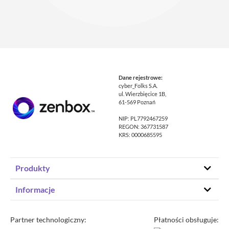
Dane rejestrowe:
cyber_Folks S.A.
ul. Wierzbięcice 1B,
61-569 Poznań
NIP: PL7792467259
REGON: 367731587
KRS: 0000685595
Produkty
Hosting stron www
Informacje
Hosting WordPress
Status – co u nas
Domeny
Program partnerski
Partner technologiczny:
Płatności obsługuje:
Transfer domeny