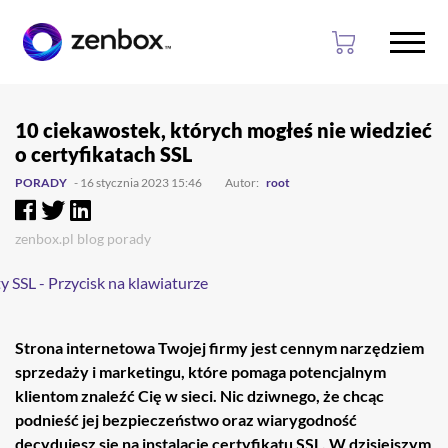
Przejdź
Przejdź
do
do
10 ciekawostek, których mogłeś nie wiedzieć
głownej
stopki
o certyfikatach SSL
treści
PORADY
- 16 stycznia 2023 15:46
Autor:
root
zenbox.pl
blog
porady
Strona internetowa Twojej firmy jest cennym narzędziem
sprzedaży i marketingu, które pomaga potencjalnym
klientom znaleźć Cię w sieci. Nic dziwnego, że chcąc
podnieść jej bezpieczeństwo oraz wiarygodność
decydujesz się na instalację certyfikatu SSL. W dzisiejszym