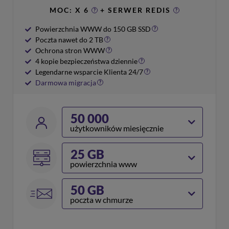
MOC: X 6
+ SERWER REDIS
?
?
Powierzchnia WWW do 150 GB SSD
?
Poczta nawet do 2 TB
?
Ochrona stron WWW
?
4 kopie bezpieczeństwa dziennie
?
Legendarne wsparcie Klienta 24/7
?
Darmowa migracja
?
50 000
użytkowników miesięcznie
25 GB
powierzchnia www
50 GB
poczta w chmurze