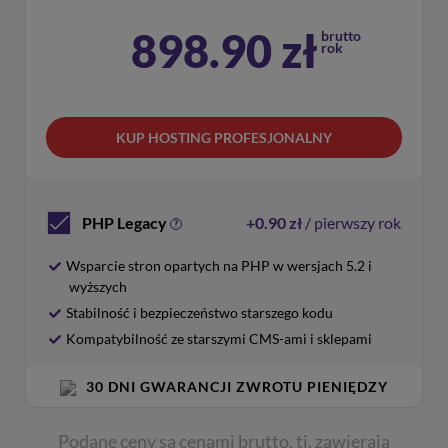
898.90
zł
brutto
rok
KUP HOSTING PROFESJONALNY
PHP Legacy
+0.90 zł
/ pierwszy rok
?
Wsparcie stron opartych na PHP w wersjach 5.2 i
wyższych
Stabilność i bezpieczeństwo starszego kodu
Kompatybilność ze starszymi CMS-ami i sklepami
30 DNI GWARANCJI ZWROTU PIENIĘDZY
Podane ceny są cenami brutto, tj. zawierają