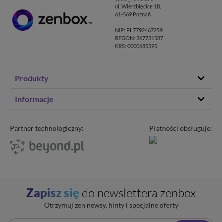
ul. Wierzbięcice 1B,
61-569 Poznań
NIP: PL7792467259
REGON: 367731587
KRS: 0000685595
Produkty
Hosting stron www
Informacje
Hosting WordPress
Status – co u nas
Domeny
Program partnerski
Partner technologiczny:
Płatności obsługuje:
Transfer domeny
Blog
Poczta e-mail
Kariera
Certyfikaty SSL
O zenbox.pl
Przewodnik po migracji
Regulaminy
Generator haseł
Zapisz się
do newslettera zenbox
Ochrona Danych Osobowych
Sprawdź IP
Otrzymuj zen newsy, hinty i specjalne oferty
Kontakt
Cennik opłat dodatkowych
Uptime zenbox