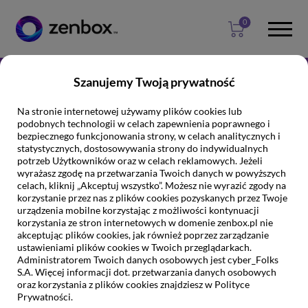
Przejdź
Przejdź
Przejdź
0
do
do
do
głownej
wyszukiwarki
stopki
treści
domen
Szanujemy Twoją prywatność
Na stronie internetowej używamy plików cookies lub
podobnych technologii w celach zapewnienia poprawnego i
bezpiecznego funkcjonowania strony, w celach analitycznych i
statystycznych, dostosowywania strony do indywidualnych
potrzeb Użytkowników oraz w celach reklamowych. Jeżeli
wyrażasz zgodę na przetwarzania Twoich danych w powyższych
celach, kliknij „Akceptuj wszystko”. Możesz nie wyrazić zgody na
Hosting już od
korzystanie przez nas z plików cookies pozyskanych przez Twoje
49
urządzenia mobilne korzystając z możliwości kontynuacji
649 zł
za pierwszy rok
zł
korzystania ze stron internetowych w domenie zenbox.pl nie
akceptując plików cookies, jak również poprzez zarządzanie
ustawieniami plików cookies w Twoich przeglądarkach.
Administratorem Twoich danych osobowych jest cyber_Folks
S.A. Więcej informacji dot. przetwarzania danych osobowych
Wybierz hosting www
oraz korzystania z plików cookies znajdziesz w Polityce
Prywatności.