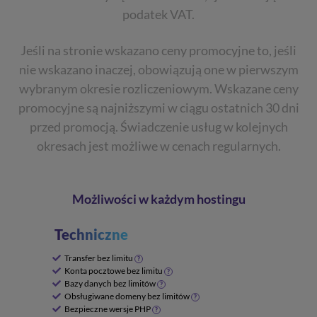
podatek VAT.
Jeśli na stronie wskazano ceny promocyjne to, jeśli
nie wskazano inaczej, obowiązują one w pierwszym
wybranym okresie rozliczeniowym. Wskazane ceny
promocyjne są najniższymi w ciągu ostatnich 30 dni
przed promocją. Świadczenie usług w kolejnych
okresach jest możliwe w cenach regularnych.
Możliwości w każdym hostingu
Techniczne
Transfer bez limitu
?
Konta pocztowe bez limitu
?
Bazy danych bez limitów
?
Obsługiwane domeny bez limitów
?
Bezpieczne wersje PHP
?