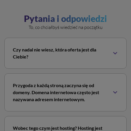
Pytania i odpowiedzi
To, co chciałbyś wiedzieć na początku
Czy nadal nie wiesz, która oferta jest dla
Ciebie?
Nie przejmuj się! Napisz do naszego
Biura Obsługi
Klienta
, które postara się wszystko dokładnie
Przygoda z każdą stroną zaczyna się od
wytłumaczyć. Jeśli jednak wolisz samemu dowiedzieć
domeny. Domena internetowa często jest
się więcej, poniżej znajdziesz opis czym jest hosting,
nazywana adresem internetowym.
serwer, poczta internetowa, certyfikat SSL czy
domena.
Niestety takie określenie wprowadza wiele osób w
błąd. Domena jest unikatowym wskaźnikiem, który
Wobec tego czym jest hosting? Hosting jest