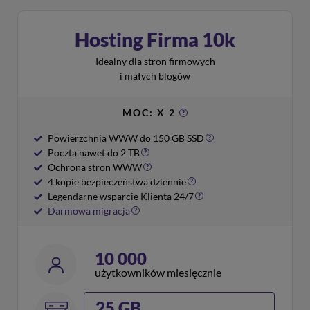
Hosting Firma 10k
Idealny dla stron firmowych
i małych blogów
MOC: X 2
?
Powierzchnia WWW do 150 GB SSD
?
Poczta nawet do 2 TB
?
Ochrona stron WWW
?
4 kopie bezpieczeństwa dziennie
?
Legendarne wsparcie Klienta 24/7
?
Darmowa migracja
?
10 000
użytkowników miesięcznie
25 GB