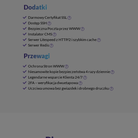
Dodatki
Darmowy Certyfikat SSL
?
Dostęp SSH
?
Bezpieczna Poczta przez WWW
?
Instalator CMS
?
Serwer Litespeed z HTTP/2 i szybkim cache
?
Serwer Redis
?
Przewagi
Ochrona Stron WWW
?
Niesamowite kopie bezpieczeństwa 4 razy dziennie
?
Legendarne wsparcie Klienta 24/7
?
2FA – weryfikacja dwuetapowa
?
Uczciwa umowa bez gwiazdek i drobnego druczku
?