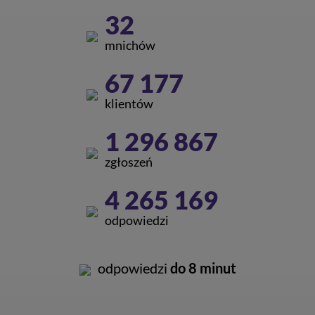
32
mnichów
67 177
klientów
1 296 867
zgłoszeń
4 265 169
odpowiedzi
odpowiedzi
do 8 minut