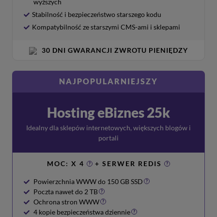
wyższych
Stabilność i bezpieczeństwo starszego kodu
Kompatybilność ze starszymi CMS-ami i sklepami
30 DNI GWARANCJI ZWROTU PIENIĘDZY
NAJPOPULARNIEJSZY
Hosting eBiznes 25k
Idealny dla sklepów internetowych, większych blogów i
portali
MOC: X 4
+ SERWER REDIS
?
?
Powierzchnia WWW do 150 GB SSD
?
Poczta nawet do 2 TB
?
Ochrona stron WWW
?
4 kopie bezpieczeństwa dziennie
?