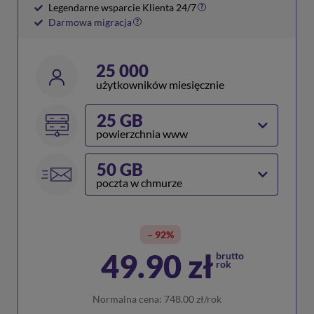
Legendarne wsparcie Klienta 24/7
?
Darmowa migracja
?
25 000
użytkowników miesięcznie
25 GB
powierzchnia www
50 GB
poczta w chmurze
– 92%
49.90
zł
brutto
rok
Normalna cena: 748.00
zł/rok